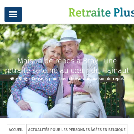
Maison de repos à Bray : une
retraite sereine au cœur du Hainaut
>
Blog
>
Conseils pour bien choisir une maison de repos
ACCUEIL
ACTUALITÉS POUR LES PERSONNES ÂGÉES EN BELGIQUE