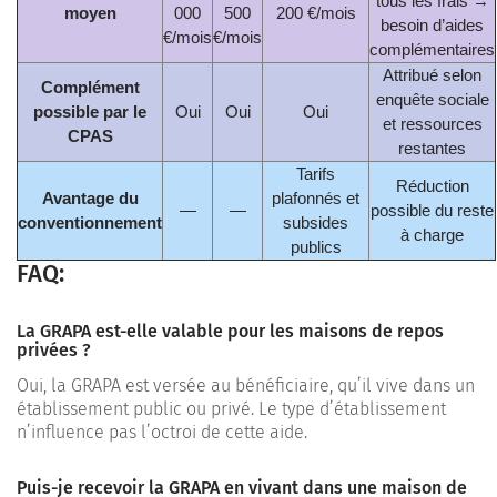
tous les frais →
moyen
000
500
200 €/mois
besoin d’aides
€/mois
€/mois
complémentaires
Attribué selon
Complément
enquête sociale
possible par le
Oui
Oui
Oui
et ressources
CPAS
restantes
Tarifs
Réduction
Avantage du
plafonnés et
—
—
possible du reste
conventionnement
subsides
à charge
publics
FAQ:
La GRAPA est-elle valable pour les maisons de repos
privées ?
Oui, la GRAPA est versée au bénéficiaire, qu’il vive dans un
établissement public ou privé. Le type d’établissement
n’influence pas l’octroi de cette aide.
Puis-je recevoir la GRAPA en vivant dans une maison de