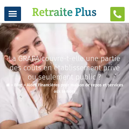
La GRAPA couvre-t-elle une partie
des coûts en établissement privé
ou seulement public ?
>
Blog
>
Aides Financières pour maison de repos et services
aux seniors