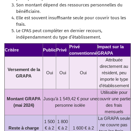
Son montant dépend des
ressources personnelles
du
bénéficiaire.
Elle est souvent
insuffisante seule
pour couvrir tous les
frais.
Le
CPAS peut compléter
en dernier recours,
indépendamment du type d’établissement.
Privé
Impact sur la
Critère
Public
Privé
conventionné
GRAPA
Attribuée
directement au
Versement de la
Oui
Oui
Oui
résident, peu
GRAPA
importe le type
d’établissement
Utilisable pour
Montant GRAPA
Jusqu’à 1 549,42 € pour une
couvrir une partie
(mai 2024)
personne isolée
des frais
mensuels
La GRAPA seule
1 500
1 800
ne couvre pas
Reste à charge
€ à 2
€ à 2
1 600 € à 2