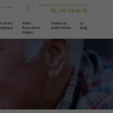
Orientation gratuite en maison de repos
TÉL :
02 318 04 78
s Droits
Aides
Guides et
Le
Belgique
financières
publications
blog
belges