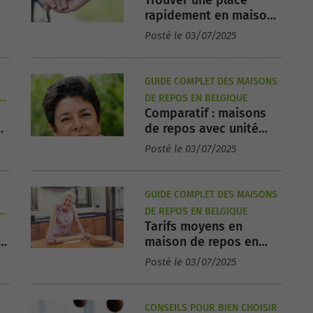
rapidement en maison
de repos : 5 solutions
Posté le 03/07/2025
 ?
concrètes
GUIDE COMPLET DES MAISONS
ES
DE REPOS EN BELGIQUE
Comparatif : maisons
de repos avec unité
Alzheimer dans le
Posté le 03/07/2025
Brabant wallon
GUIDE COMPLET DES MAISONS
ES
DE REPOS EN BELGIQUE
Tarifs moyens en
maison de repos en
2025 : combien faut-il
Posté le 03/07/2025
prévoir ?
CONSEILS POUR BIEN CHOISIR