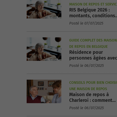
MAISON DE REPOS ET SERVIC
RIS Belgique 2026 :
AUX SENIORS
montants, conditions
CPAS et démarches
Posté le 07/07/2025
GUIDE COMPLET DES MAISON
DE REPOS EN BELGIQUE
Résidence pour
personnes âgées ave
soins 24h/24 : où
Posté le 06/07/2025
chercher ?
CONSEILS POUR BIEN CHOISI
UNE MAISON DE REPOS
Maison de repos à
Charleroi : comment
choisir ?
Posté le 06/07/2025