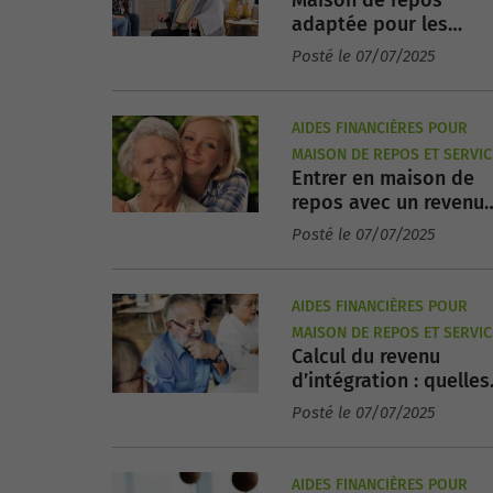
adaptée pour les
couples âgés :
Posté le 07/07/2025
existe‑t‑il des options
AIDES FINANCIÈRES POUR
MAISON DE REPOS ET SERVIC
Entrer en maison de
AUX SENIORS
repos avec un revenu
d’intégration : est‑ce
Posté le 07/07/2025
possible ?
AIDES FINANCIÈRES POUR
MAISON DE REPOS ET SERVIC
Calcul du revenu
AUX SENIORS
d’intégration : quelles
ressources sont
Posté le 07/07/2025
comptabilisées ?
AIDES FINANCIÈRES POUR