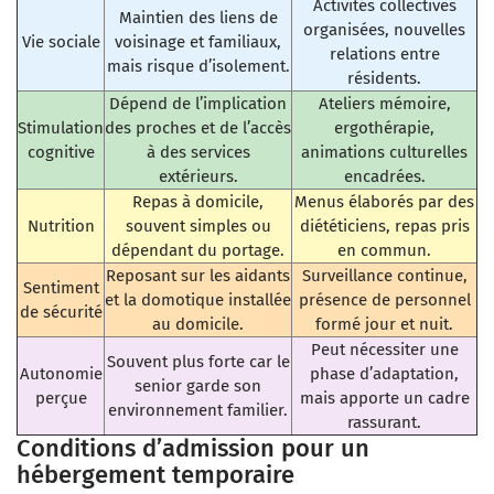
Activités collectives
Maintien des liens de
organisées, nouvelles
Vie sociale
voisinage et familiaux,
relations entre
mais risque d’isolement.
résidents.
Dépend de l’implication
Ateliers mémoire,
Stimulation
des proches et de l’accès
ergothérapie,
cognitive
à des services
animations culturelles
extérieurs.
encadrées.
Repas à domicile,
Menus élaborés par des
Nutrition
souvent simples ou
diététiciens, repas pris
dépendant du portage.
en commun.
Reposant sur les aidants
Surveillance continue,
Sentiment
et la domotique installée
présence de personnel
de sécurité
au domicile.
formé jour et nuit.
Peut nécessiter une
Souvent plus forte car le
Autonomie
phase d’adaptation,
senior garde son
perçue
mais apporte un cadre
environnement familier.
rassurant.
Conditions d’admission pour un
hébergement temporaire