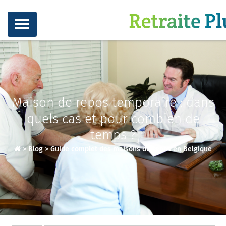
Maison de repos temporaire : dans
quels cas et pour combien de
temps ?
>
Blog
>
Guide complet des maisons de repos en Belgique