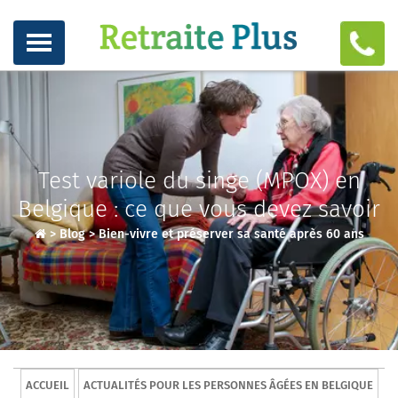
Test variole du singe (MPOX) en
Belgique : ce que vous devez savoir
>
Blog
>
Bien-vivre et préserver sa santé après 60 ans
ACCUEIL
ACTUALITÉS POUR LES PERSONNES ÂGÉES EN BELGIQUE