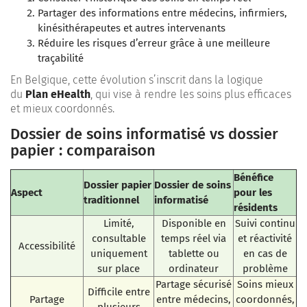
Partager des informations entre médecins, infirmiers,
kinésithérapeutes et autres intervenants
Réduire les risques d’erreur grâce à une meilleure
traçabilité
En Belgique, cette évolution s’inscrit dans la logique
du
Plan eHealth
, qui vise à rendre les soins plus efficaces
et mieux coordonnés.
Dossier de soins informatisé vs dossier
papier : comparaison
Bénéfice
Dossier papier
Dossier de soins
Aspect
pour les
traditionnel
informatisé
résidents
Limité,
Disponible en
Suivi continu
consultable
temps réel via
et réactivité
Accessibilité
uniquement
tablette ou
en cas de
sur place
ordinateur
problème
Partage sécurisé
Soins mieux
Difficile entre
Partage
entre médecins,
coordonnés,
plusieurs