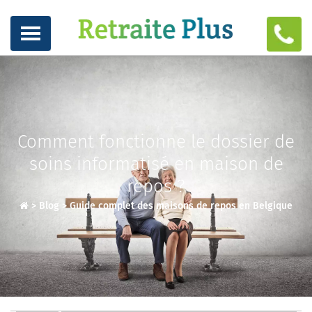
Comment fonctionne le dossier de
soins informatisé en maison de
repos ?
>
Blog
>
Guide complet des maisons de repos en Belgique