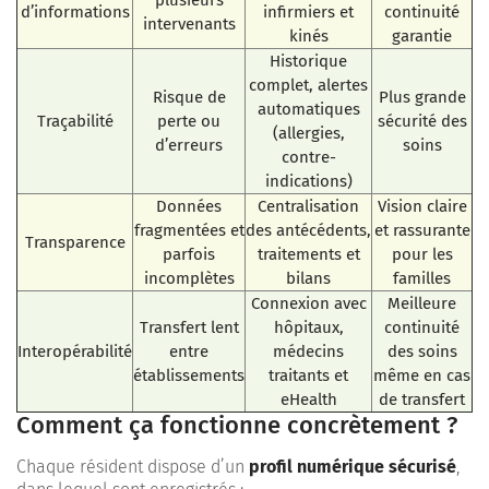
d’informations
infirmiers et
continuité
intervenants
kinés
garantie
Historique
complet, alertes
Risque de
Plus grande
automatiques
Traçabilité
perte ou
sécurité des
(allergies,
d’erreurs
soins
contre-
indications)
Données
Centralisation
Vision claire
fragmentées et
des antécédents,
et rassurante
Transparence
parfois
traitements et
pour les
incomplètes
bilans
familles
Connexion avec
Meilleure
Transfert lent
hôpitaux,
continuité
Interopérabilité
entre
médecins
des soins
établissements
traitants et
même en cas
eHealth
de transfert
Comment ça fonctionne concrètement ?
Chaque résident dispose d’un
profil numérique sécurisé
,