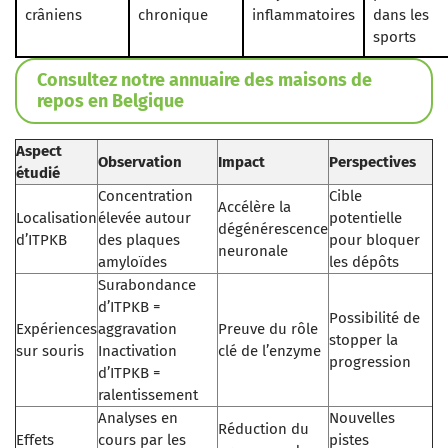
crâniens
chronique
inflammatoires
dans les
sports
Consultez notre annuaire des maisons de
repos en Belgique
Aspect
Observation
Impact
Perspectives
étudié
Concentration
Cible
Accélère la
Localisation
élevée autour
potentielle
dégénérescence
d’ITPKB
des plaques
pour bloquer
neuronale
amyloïdes
les dépôts
Surabondance
d’ITPKB =
Possibilité de
Expériences
aggravation
Preuve du rôle
stopper la
sur souris
Inactivation
clé de l’enzyme
progression
d’ITPKB =
ralentissement
Analyses en
Nouvelles
Réduction du
Effets
cours par les
pistes