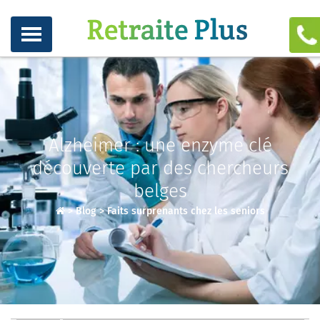
Alzheimer : une enzyme clé
découverte par des chercheurs
belges
>
Blog
>
Faits surprenants chez les seniors