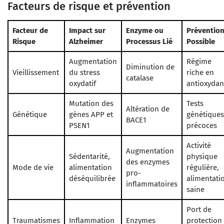
Facteurs de risque et prévention
Facteur de
Impact sur
Enzyme ou
Préventio
Risque
Alzheimer
Processus Lié
Possible
Augmentation
Régime
Diminution de
Vieillissement
du stress
riche en
catalase
oxydatif
antioxydan
Mutation des
Tests
Altération de
Génétique
gènes APP et
génétiques
BACE1
PSEN1
précoces
Activité
Augmentation
Sédentarité,
physique
des enzymes
Mode de vie
alimentation
régulière,
pro-
déséquilibrée
alimentati
inflammatoires
saine
Port de
Traumatismes
Inflammation
Enzymes
protection