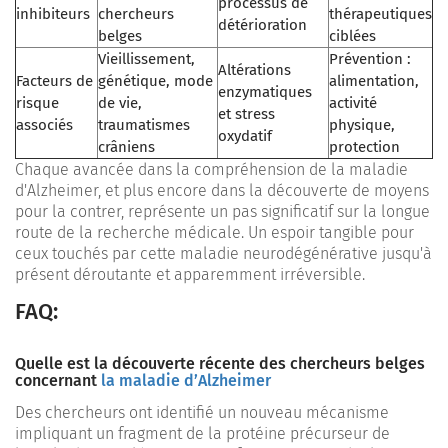
processus de
inhibiteurs
chercheurs
thérapeutiques
détérioration
belges
ciblées
Vieillissement,
Prévention :
Altérations
Facteurs de
génétique, mode
alimentation,
enzymatiques
risque
de vie,
activité
et stress
associés
traumatismes
physique,
oxydatif
crâniens
protection
Chaque avancée dans la compréhension de la maladie
d'Alzheimer, et plus encore dans la découverte de moyens
pour la contrer, représente un pas significatif sur la longue
route de la recherche médicale. Un espoir tangible pour
ceux touchés par cette maladie neurodégénérative jusqu'à
présent déroutante et apparemment irréversible.
FAQ:
Quelle est la découverte récente des chercheurs belges
concernant
la maladie d’Alzheimer
Des chercheurs ont identifié un nouveau mécanisme
impliquant un fragment de la protéine précurseur de