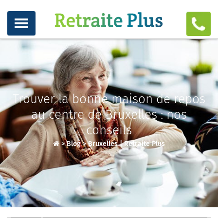
Trouver la bonne maison de repos
au centre de Bruxelles : nos
conseils
>
Blog
>
Bruxelles | Retraite Plus