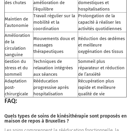
des chutes
amélioration de
domestiques et
l’équilibre
hospitalisations
Travail régulier sur la
Prolongation de la
Maintien de
mobilité et la
capacité à réaliser les
l’autonomie
coordination
activités quotidiennes
Amélioration
Mouvements doux et
Réduction des œdèmes
de la
massages
et meilleure
circulation
thérapeutiques
oxygénation des tissus
sanguine
Gestion du
Techniques de
Sommeil plus
stress et du
relaxation intégrées
réparateur et réduction
sommeil
aux séances
de l’anxiété
Adaptation
Rééducation
Récupération plus
post-
progressive après
rapide et meilleure
chirurgicale
hospitalisation
qualité de vie
FAQ:
Quels types de soins de kinésithérapie sont proposés en
maison de repos à Bruxelles ?
Les soins comprennent la rééducation fonctionnelle, la