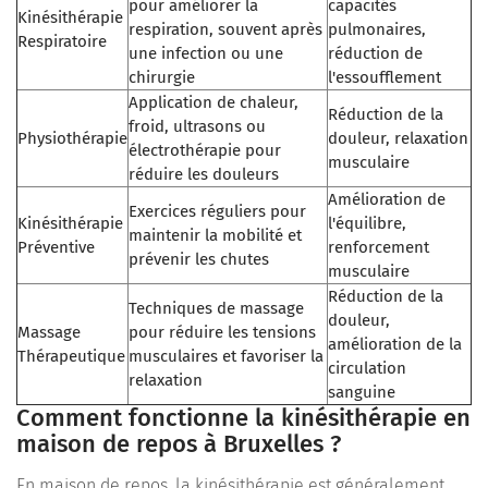
pour améliorer la
capacités
Kinésithérapie
respiration, souvent après
pulmonaires,
Respiratoire
une infection ou une
réduction de
chirurgie
l'essoufflement
Application de chaleur,
Réduction de la
froid, ultrasons ou
Physiothérapie
douleur, relaxation
électrothérapie pour
musculaire
réduire les douleurs
Amélioration de
Exercices réguliers pour
Kinésithérapie
l'équilibre,
maintenir la mobilité et
Préventive
renforcement
prévenir les chutes
musculaire
Réduction de la
Techniques de massage
douleur,
Massage
pour réduire les tensions
amélioration de la
Thérapeutique
musculaires et favoriser la
circulation
relaxation
sanguine
Comment fonctionne la kinésithérapie en
maison de repos à Bruxelles ?
En maison de repos, la kinésithérapie est généralement