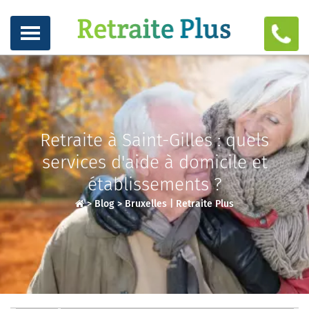
Retraite à Saint-Gilles : quels
services d'aide à domicile et
établissements ?
>
Blog
>
Bruxelles | Retraite Plus