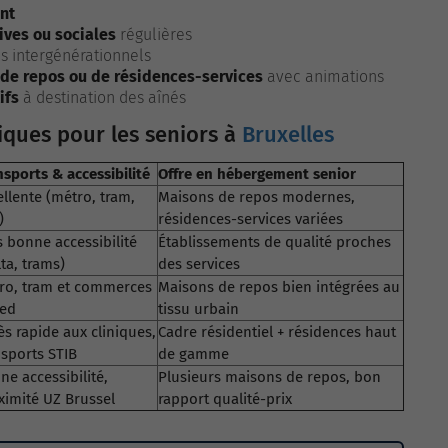
nt
tives ou sociales
régulières
es intergénérationnels
 de repos ou de résidences-services
avec animations
ifs
à destination des aînés
ues pour les seniors à
Bruxelles
nsports & accessibilité
Offre en hébergement senior
ellente (métro, tram,
Maisons de repos modernes,
)
résidences-services variées
s bonne accessibilité
Établissements de qualité proches
ta, trams)
des services
ro, tram et commerces
Maisons de repos bien intégrées au
ied
tissu urbain
ès rapide aux cliniques,
Cadre résidentiel + résidences haut
nsports STIB
de gamme
ne accessibilité,
Plusieurs maisons de repos, bon
ximité UZ Brussel
rapport qualité-prix