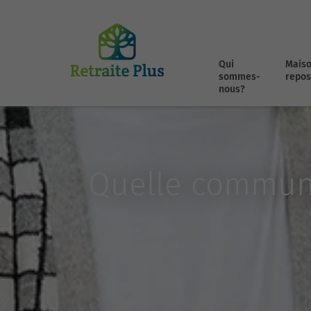
Qui
Maiso
sommes-
repos
nous?
Quelle commune