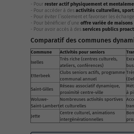
- Pour
rester actif physiquement et mentaleme
- Pour accéder à des
activités culturelles, spor
- Pour éviter l’isolement et favoriser les échang
- Pour bénéficier d’une
offre variée de maisons
- Pour avoir accès à des
services publics proact
Comparatif des communes dynamiq
Commune
Activités pour seniors
Tra
Très riche (centres culturels,
Exc
Ixelles
ateliers, conférences)
bus
Clubs seniors actifs, programme
Trè
Etterbeek
communal annuel
(Del
Réseau associatif dynamique,
Mét
Saint-Gilles
proximité centre-ville
à p
Woluwe-
Nombreuses activités sportives
Acc
Saint-Lambert
et culturelles
tra
Centre culturel, animations
Bon
Jette
intergénérationnelles
pro