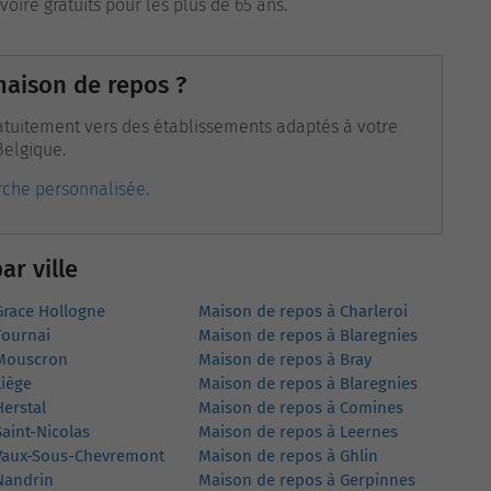
voire gratuits pour les plus de 65 ans.
maison de repos ?
atuitement vers des établissements adaptés à votre
Belgique.
che personnalisée.
r ville
Grace Hollogne
Maison de repos à Charleroi
Tournai
Maison de repos à Blaregnies
 Mouscron
Maison de repos à Bray
Liège
Maison de repos à Blaregnies
erstal
Maison de repos à Comines
aint-Nicolas
Maison de repos à Leernes
Vaux-Sous-Chevremont
Maison de repos à Ghlin
Nandrin
Maison de repos à Gerpinnes