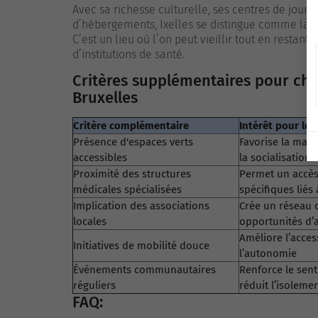
Avec sa richesse culturelle, ses centres de jour,
d’hébergements, Ixelles se distingue comme la 
C’est un lieu où l’on peut vieillir tout en restant 
d’institutions de santé.
Critères supplémentaires pour c
Bruxelles
Critère complémentaire
Intérêt pour les
Présence d'espaces verts
Favorise la marc
accessibles
la socialisation
Proximité des structures
Permet un accès
médicales spécialisées
spécifiques liés 
Implication des associations
Crée un réseau 
locales
opportunités d’a
Améliore l’access
Initiatives de mobilité douce
l’autonomie
Événements communautaires
Renforce le sen
réguliers
réduit l’isoleme
FAQ: