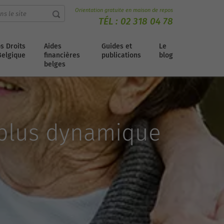
Orientation gratuite en maison de repos
TÉL :
02 318 04 78
s Droits
Aides
Guides et
Le
Belgique
financières
publications
blog
belges
 plus dynamique