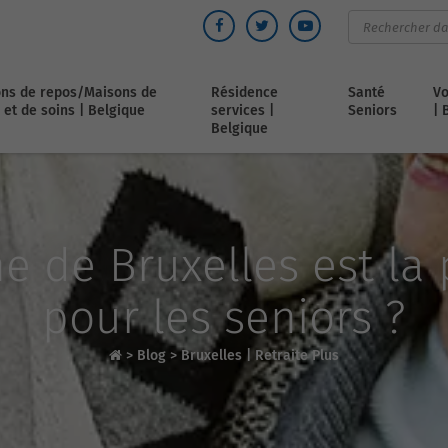
ns de repos/Maisons de
Résidence
Santé
Vo
 et de soins | Belgique
services |
Seniors
| 
Belgique
 de Bruxelles est la
pour les seniors ?
>
Blog
>
Bruxelles | Retraite Plus