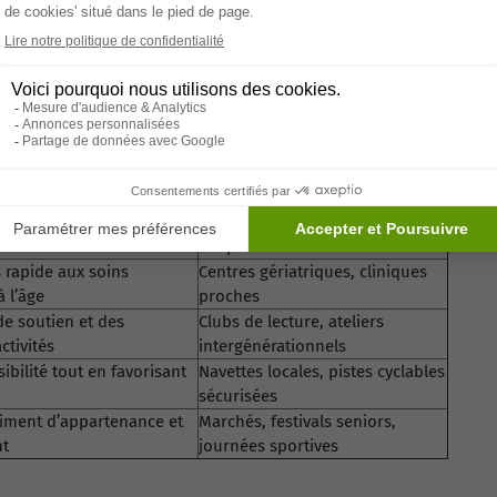
 son ambiance vivante et son offre étendue de soins et
commune la plus dynamique pour les seniors à Bruxelles.
actif, entouré d’un tissu social dense, de parcs, et
hoisir une commune dynamique à
 seniors
Exemple d'application
he, le bien-être mental et
Parcs avec bancs, parcours santé
adaptés
 rapide aux soins
Centres gériatriques, cliniques
à l’âge
proches
de soutien et des
Clubs de lecture, ateliers
ctivités
intergénérationnels
ibilité tout en favorisant
Navettes locales, pistes cyclables
sécurisées
timent d’appartenance et
Marchés, festivals seniors,
nt
journées sportives