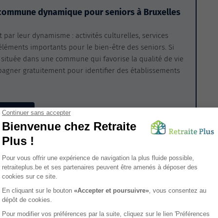
 commune dynamique pour seniors à Bruxelles
par leur dynamisme : activités culturelles, services
s éléments importants pour le bien-être des seniors. Si
située dans une commune qui favorise la qualité de vie
pagner gratuitement pour identifier des établissements
de repos
e repos en Belgique
 la plus dynamique pour les aînés