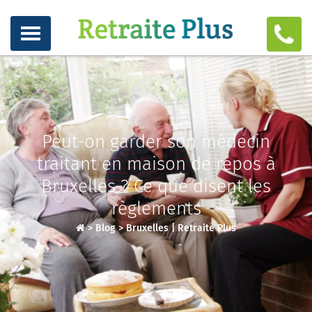
Peut-on garder son médecin
traitant en maison de repos à
Bruxelles ? Ce que disent les
règlements
>
Blog
>
Bruxelles | Retraite Plus