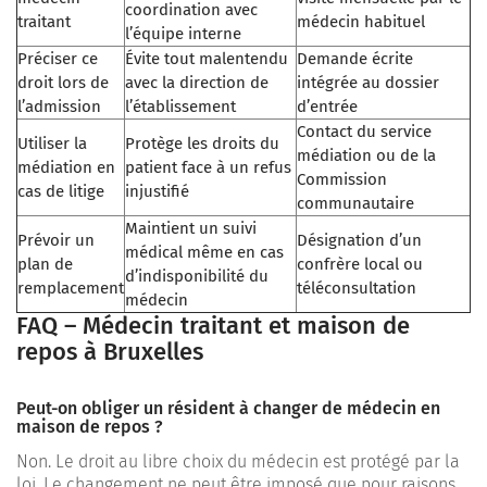
coordination avec
traitant
médecin habituel
l’équipe interne
Préciser ce
Évite tout malentendu
Demande écrite
droit lors de
avec la direction de
intégrée au dossier
l’admission
l’établissement
d’entrée
Contact du service
Utiliser la
Protège les droits du
médiation ou de la
médiation en
patient face à un refus
Commission
cas de litige
injustifié
communautaire
Maintient un suivi
Prévoir un
Désignation d’un
médical même en cas
plan de
confrère local ou
d’indisponibilité du
remplacement
téléconsultation
médecin
FAQ – Médecin traitant et maison de
repos à Bruxelles
Peut-on obliger un résident à changer de médecin en
maison de repos ?
Non. Le droit au libre choix du médecin est protégé par la
loi. Le changement ne peut être imposé que pour raisons