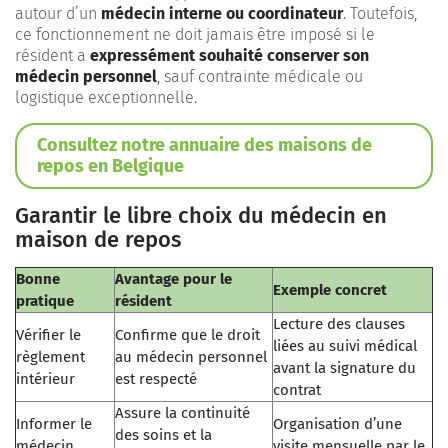
autour d’un
médecin interne ou coordinateur
. Toutefois,
ce fonctionnement ne doit jamais être imposé si le
résident a
expressément souhaité conserver son
médecin personnel
, sauf contrainte médicale ou
logistique exceptionnelle.
Consultez notre annuaire des maisons de
repos en Belgique
Garantir le libre choix du médecin en
maison de repos
Bonne
Avantage pour le
Exemple concret
pratique
résident
Lecture des clauses
Vérifier le
Confirme que le droit
liées au suivi médical
règlement
au médecin personnel
avant la signature du
intérieur
est respecté
contrat
Assure la continuité
Informer le
Organisation d’une
des soins et la
médecin
visite mensuelle par le