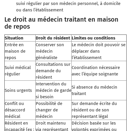
suivi régulier par son médecin personnel, à domicile
ou dans l’établissement
Le droit au médecin traitant en maison
de repos
Situation
Droit du résident
Limites ou conditions
Entrée en
Conserver son
Le médecin doit pouvoir se
maison de
médecin
déplacer dans
repos
généraliste
l’établissement
Consultations sur
Suivi médical
Coordination nécessaire
demande du
régulier
avec l’équipe soignante
résident
Intervention du
Si absence du médecin
Soins urgents
médecin de garde
traitant
si besoin
Conflit ou
Possibilité de
Sur demande écrite du
désaccord
changer de
résident ou de son
médical
médecin
représentant légal
Résident en
Droit maintenu
Décision basée sur les
incapacité (ex :
via représentant
volontés exprimées ou