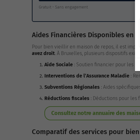
Gratuit • Sans engagement
Aides Financières Disponibles en
M
Pour bien vieillir en maison de repos, il est imp
avez droit
. À Bruxelles, plusieurs dispositifs exis
Aide Sociale
: Soutien financier pour les s
Interventions de l’Assurance Maladie
: Re
Subventions Régionales
: Aides spécifiqu
Réductions fiscales
: Déductions pour les f
Consultez notre annuaire des mais
Comparatif des services pour bien 