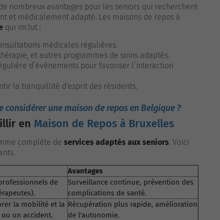
r de nombreux avantages pour les seniors qui recherchent
nt et médicalement adapté. Les maisons de repos à
e
qui inclut :
onsultations médicales régulières.
othérapie, et autres programmes de soins adaptés.
égulière d’événements pour favoriser l’interaction
ir la tranquillité d'esprit des résidents.
de considérer une maison de repos en Belgique ?
llir en
Maison de Repos à Bruxelles
gamme complète de
services adaptés aux seniors
. Voici
ants.
Avantages
professionnels de
Surveillance continue, prévention des
érapeutes).
complications de santé.
r la mobilité et la
Récupération plus rapide, amélioration
 ou un accident.
de l'autonomie.