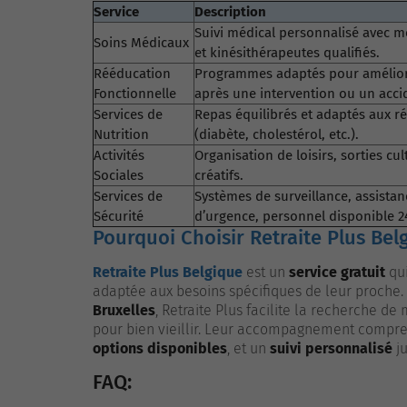
Service
Description
Suivi médical personnalisé avec mé
Soins Médicaux
et kinésithérapeutes qualifiés.
Rééducation
Programmes adaptés pour améliore
Fonctionnelle
après une intervention ou un acci
Services de
Repas équilibrés et adaptés aux r
Nutrition
(diabète, cholestérol, etc.).
Activités
Organisation de loisirs, sorties cult
Sociales
créatifs.
Services de
Systèmes de surveillance, assista
Sécurité
d’urgence, personnel disponible 2
Pourquoi Choisir Retraite Plus Bel
Retraite Plus Belgique
est un
service gratuit
qui
adaptée aux besoins spécifiques de leur proche.
Bruxelles
, Retraite Plus facilite la recherche d
pour bien vieillir. Leur accompagnement comp
options disponibles
, et un
suivi personnalisé
ju
FAQ: