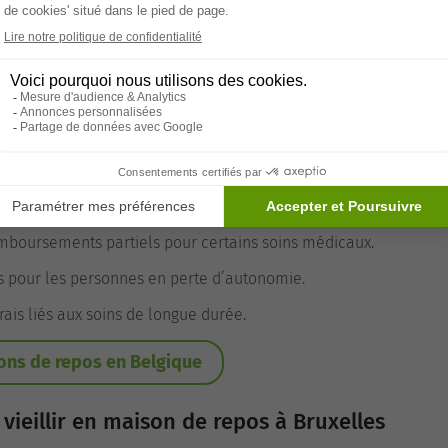
aison de Repos à Bruxelles
ortant de connaître les
aides financières auxquelles vous
tent pour alléger les coûts :
eniors aux revenus modestes.
mboursements partiels pour certains soins médicaux.
es pour les personnes en perte d’autonomie.
rais liés aux soins de longue durée.
ons de repos en Belgique
vieillir en maison de repos à Bruxelles