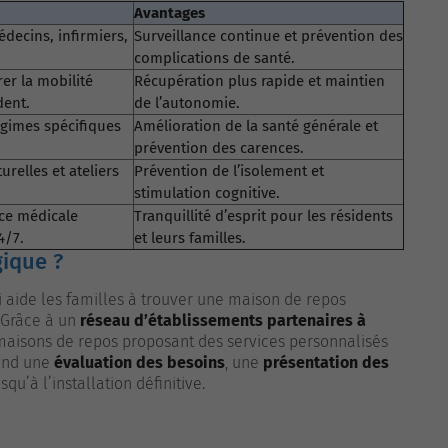
Avantages
decins, infirmiers,
Surveillance continue et prévention des
complications de santé.
r la mobilité
Récupération plus rapide et maintien
dent.
de l’autonomie.
égimes spécifiques
Amélioration de la santé générale et
prévention des carences.
urelles et ateliers
Prévention de l’isolement et
stimulation cognitive.
nce médicale
Tranquillité d’esprit pour les résidents
4/7.
et leurs familles.
gique ?
 aide les familles à trouver une maison de repos
 Grâce à un
réseau d’établissements partenaires à
e maisons de repos proposant des services personnalisés
rend une
évaluation des besoins
, une
présentation des
squ’à l’installation définitive.