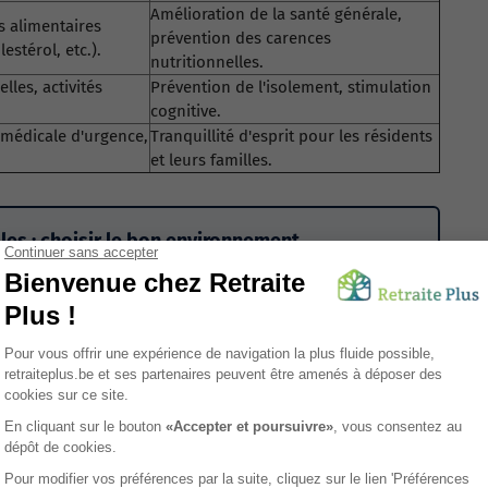
Amélioration de la santé générale,
s alimentaires
prévention des carences
estérol, etc.).
nutritionnelles.
lles, activités
Prévention de l'isolement, stimulation
cognitive.
 médicale d'urgence,
Tranquillité d'esprit pour les résidents
et leurs familles.
lles : choisir le bon environnement
se sur plusieurs facteurs essentiels : qualité de
 soins, respect du rythme de vie et environnement
c un rôle clé dans le bien-être au quotidien. Retraite
identifier des maisons de repos à Bruxelles adaptées
 votre proche.