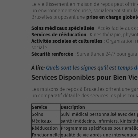
Le vieillissement en maison de repos peut offri
un environnement sécurisé, socialement stimula
Bruxelles proposent une
prise en charge global
Soins médicaux spécialisés
: Accès facile aux c
Services de rééducation
: Kinésithérapie, physi
Activités sociales et culturelles
: Organisation r
sociale.
Sécurité renforcée
: Surveillance 24/7 pour garant
À lire:
Quels sont les signes qu’il est temps 
Services Disponibles pour Bien Viei
Les maisons de repos à Bruxelles offrent une 
un comparatif détaillé des services les plus cour
Service
Description
Soins
Suivi médical personnalisé avec des 
Médicaux
santé (médecins, infirmiers, kinésith
Rééducation
Programmes spécifiques pour améliore
Fonctionnelle
qualité de vie après une intervention