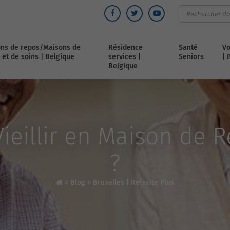
ns de repos/Maisons de
Résidence
Santé
Vo
 et de soins | Belgique
services |
Seniors
| 
Belgique
eillir en Maison de R
?
>
Blog
>
Bruxelles | Retraite Plus