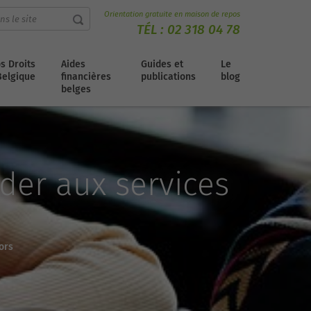
Orientation gratuite en maison de repos
TÉL :
02 318 04 78
s Droits
Aides
Guides et
Le
Belgique
financières
publications
blog
belges
der aux services
ors