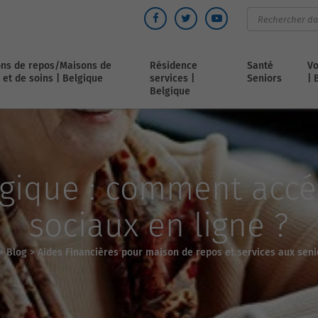
ns de repos/Maisons de
Résidence
Santé
Vo
 et de soins | Belgique
services |
Seniors
| 
Belgique
gique : comment accé
sociaux en ligne ?
>
Blog
>
Aides Financières pour maison de repos et services aux seni