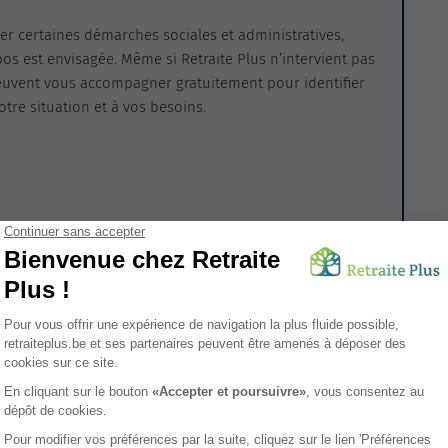
iter certaines démarches sociales et administratives,
 est envisagée. Même si Retraite Plus n’intervient pas
euvent vous accompagner gratuitement pour identifier
re situation et à vos besoins.
e repos en Belgique
 le portail CPAS Online pour :
unal