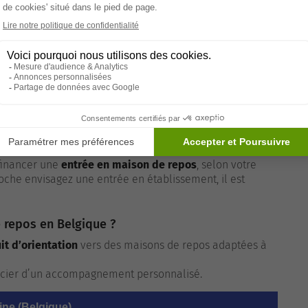
nibles
troduire une demande
sonnes âgées
, les
familles en difficulté
,
yant besoin d’un accompagnement social.
’il est temps de considérer une maison de repos
 essentiel
 financer une
entrée en maison de repos
, selon votre
proche envisagez une entrée en établissement, il est
 repos en Belgique ?
it d’orientation
vers des maisons de repos adaptées à
cier d’un accompagnement personnalisé.
ine (Belgique)