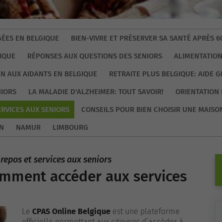
ÉES EN BELGIQUE
BIEN-VIVRE ET PRÉSERVER SA SANTÉ APRÈS 6
IQUE
RÉPONSES AUX QUESTIONS DES SENIORS
ALIMENTATION
EN AUX AIDANTS EN BELGIQUE
RETRAITE PLUS BELGIQUE: AIDE 
NIORS
LA MALADIE D'ALZHEIMER: TOUT SAVOIR!
ORIENTATION 
ERVICES AUX SENIORS
CONSEILS POUR BIEN CHOISIR UNE MAISO
N
NAMUR
LIMBOURG
repos et services aux seniors
omment accéder aux services
Le
CPAS Online Belgique
est une plateforme
officielle permettant aux citoyens d’accéder à