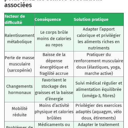
associées
Facteur de
Conséquence
Solution pratique
difficulté
Adapter l’apport
Le corps brûle
Ralentissement
calorique et privilégier
moins de calories
métabolique
les aliments riches en
au repos
nutriments
Baisse de la
Pratiquer du
Perte de masse
dépense
renforcement musculaire
musculaire
énergétique et
doux (élastiques, yoga,
(sarcopénie)
fragilité accrue
marche active)
Favorisent le
Suivi médical régulier et
Changements
stockage des
alimentation équilibrée
hormonaux
graisses et la baisse
(oméga-3, fibres)
d’énergie
Moins d’activité
Privilégier des exercices
Mobilité
physique et calories
adaptés (aquagym, vélo
réduite
brûlées
doux, étirements)
Médicaments ou
Adapter le traitement
Problèmes de