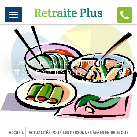
La perte de poids: pourquoi est-il si
difficile pour les personnes âgées?
>
Blog
>
Réponses aux questions des seniors
ACCUEIL
ACTUALITÉS POUR LES PERSONNES ÂGÉES EN BELGIQUE