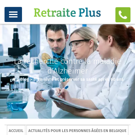
La recherche contre la maladie
d’Alzheimer
>
Blog
>
Bien-vivre et préserver sa santé après 60 ans
ACCUEIL
ACTUALITÉS POUR LES PERSONNES ÂGÉES EN BELGIQUE