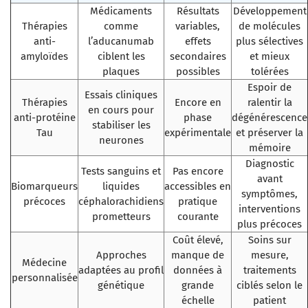
Médicaments
Résultats
Développement
Thérapies
comme
variables,
de molécules
anti-
l’aducanumab
effets
plus sélectives
amyloïdes
ciblent les
secondaires
et mieux
plaques
possibles
tolérées
Espoir de
Essais cliniques
Thérapies
Encore en
ralentir la
en cours pour
anti-protéine
phase
dégénérescence
stabiliser les
Tau
expérimentale
et préserver la
neurones
mémoire
Diagnostic
Tests sanguins et
Pas encore
avant
Biomarqueurs
liquides
accessibles en
symptômes,
précoces
céphalorachidiens
pratique
interventions
prometteurs
courante
plus précoces
Coût élevé,
Soins sur
Approches
manque de
mesure,
Médecine
adaptées au profil
données à
traitements
personnalisée
génétique
grande
ciblés selon le
échelle
patient