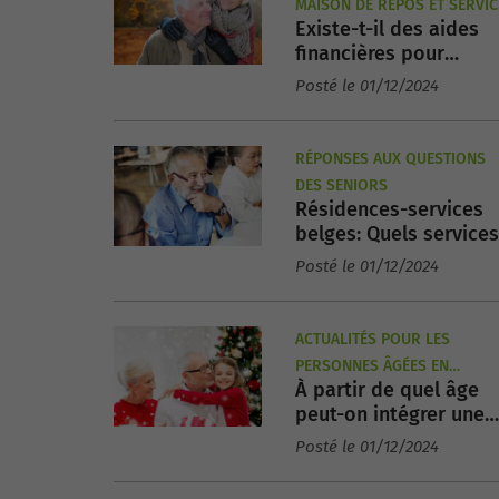
MAISON DE REPOS ET SERVIC
Existe-t-il des aides
AUX SENIORS
financières pour
intégrer une résidenc
Posté le 01/12/2024
service en Belgique ?
RÉPONSES AUX QUESTIONS
DES SENIORS
Résidences-services
belges: Quels services
sont proposés?
Posté le 01/12/2024
ACTUALITÉS POUR LES
PERSONNES ÂGÉES EN
À partir de quel âge
BELGIQUE
peut-on intégrer une
résidence-service en
Posté le 01/12/2024
Belgique ?