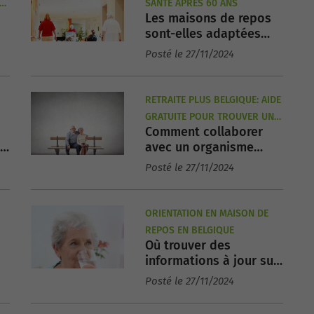
ES
SANTÉ APRÈS 60 ANS
Les maisons de repos
sont-elles adaptées
e-
pour des patients
Posté le 27/11/2024
Alzheimer ?
RETRAITE PLUS BELGIQUE: AIDE
GRATUITE POUR TROUVER UNE
Comment collaborer
MAISON DE REPOS
 y
avec un organisme
d’orientation pour
Posté le 27/11/2024
maisons de repos en
Belgique ?
ORIENTATION EN MAISON DE
REPOS EN BELGIQUE
Où trouver des
informations à jour sur
les maisons de repos
Posté le 27/11/2024
en Belgique ?