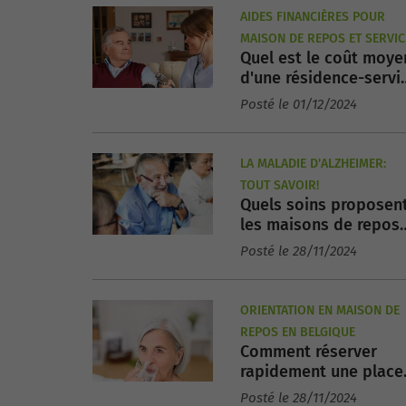
AIDES FINANCIÈRES POUR
MAISON DE REPOS ET SERVIC
Quel est le coût moye
AUX SENIORS
d'une résidence-servi
en Belgique ?
Posté le 01/12/2024
LA MALADIE D'ALZHEIMER:
TOUT SAVOIR!
Quels soins proposen
les maisons de repos
pour Alzheimer ?
Posté le 28/11/2024
ORIENTATION EN MAISON DE
REPOS EN BELGIQUE
Comment réserver
rapidement une place
en maison de repos ?
Posté le 28/11/2024