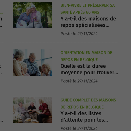
BIEN-VIVRE ET PRÉSERVER SA
ES
SANTÉ APRÈS 60 ANS
n
Y a-t-il des maisons de
ce
repos spécialisées
pour les soins
Posté le 27/11/2024
complexes ?
ORIENTATION EN MAISON DE
REPOS EN BELGIQUE
t
Quelle est la durée
moyenne pour trouver
une maison de repos
Posté le 27/11/2024
adaptée ?
GUIDE COMPLET DES MAISONS
DE REPOS EN BELGIQUE
Y a-t-il des listes
d’attente pour les
maisons de repos
Posté le 27/11/2024