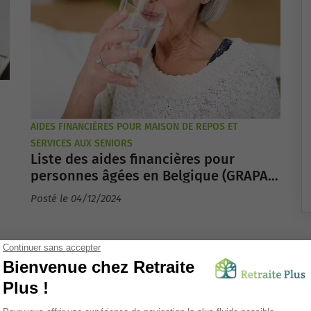
AIDES FINANCIÈRES POUR MAISON DE REPOS ET
SERVICES AUX SENIORS
Liste des aides financières pour
personnes âgées en Belgique (GRAPA,
APA, etc.)
Posté le 04/12/2024
A
BIEN-VIVRE ET PRÉSERVER SA
SANTÉ APRÈS 60 ANS
Comprendre l’échelle