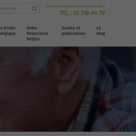
Orientation gratuite en maison de repos
TÉL :
02 318 04 78
s Droits
Aides
Guides et
Le
Belgique
financières
publications
blog
belges