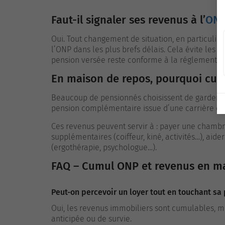
Faut-il signaler ses revenus à l’
ON
Oui. Tout changement de situation, en particulier
l’ONP dans les plus brefs délais. Cela évite les 
pension versée reste conforme à la réglementat
En maison de repos, pourquoi cum
Beaucoup de pensionnés choisissent de garder un
pension complémentaire issue d’une carrière dan
Ces revenus peuvent servir à :
payer une chambre
supplémentaires (coiffeur, kiné, activités…),
aide
(ergothérapie, psychologue…).
FAQ – Cumul ONP et revenus en m
Peut-on percevoir un loyer tout en touchant sa
Oui, les revenus immobiliers sont cumulables, mai
anticipée ou de survie.