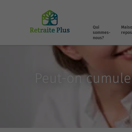
Qui
Maiso
sommes-
repos
nous?
Peut-on cumule