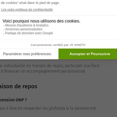
P
?
 l’obtention de nouveaux revenus, doit être déclaré à
mauvaises surprises et garantit que le montant de la
ion.
uler ?
 pied dans l’économie : mise en location d’un bien,
s le secteur privé, ou encore dividendes.
 individuelle en maison de repos,
participer aux frais
r à financer un accompagnement personnalisé
aison de repos
 pension ONP ?
s il faut en respecter les plafonds si la pension est