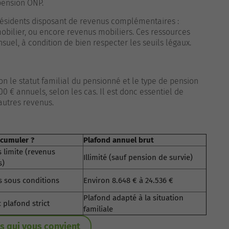
pension ONP.
ésidents disposant de revenus complémentaires :
bilier, ou encore revenus mobiliers. Ces ressources
el, à condition de bien respecter les seuils légaux.
n le statut familial du pensionné et le type de pension
0 € annuels, selon les cas. Il est donc essentiel de
'autres revenus.
 cumuler ?
Plafond annuel brut
s limite (revenus
Illimité (sauf pension de survie)
s)
s sous conditions
Environ 8.648 € à 24.536 €
Plafond adapté à la situation
 plafond strict
familiale
s qui vous convient