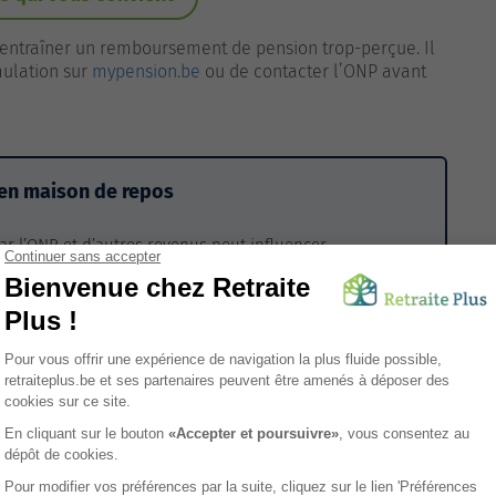
 entraîner un remboursement de pension trop-perçue. Il
ulation sur
mypension.be
ou de contacter l’ONP avant
 en maison de repos
r l’ONP et d’autres revenus peut influencer
 Si vous souhaitez envisager un établissement adapté à
ite Plus peut vous orienter gratuitement vers des maisons
ins.