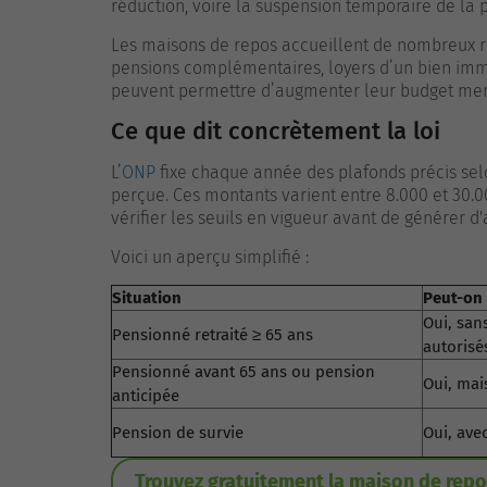
réduction, voire la suspension temporaire de la 
Les maisons de repos accueillent de nombreux r
pensions complémentaires, loyers d’un bien immo
peuvent permettre d’augmenter leur budget mensu
Ce que dit concrètement la loi
L’
ONP
fixe chaque année des plafonds précis selo
perçue. Ces montants varient entre 8.000 et 30.00
vérifier les seuils en vigueur avant de générer d
Voici un aperçu simplifié :
Situation
Peut-on
Oui, san
Pensionné retraité ≥ 65 ans
autorisé
Pensionné avant 65 ans ou pension
Oui, mai
anticipée
Pension de survie
Oui, avec
Trouvez gratuitement la maison de repo