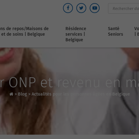
ns de repos/Maisons de
Résidence
Santé
Vo
 et de soins | Belgique
services |
Seniors
| 
Belgique
r ONP et revenu en ma
>
Blog
>
Actualités pour les personnes âgées en Belgique