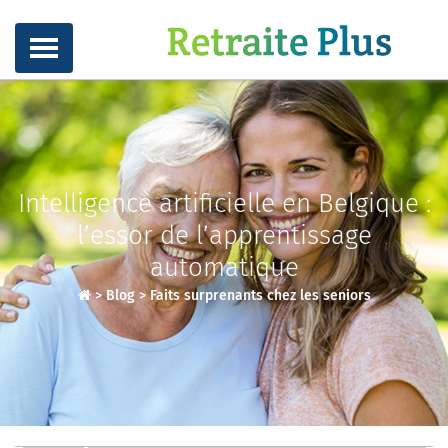
Intelligence artificielle en Belgique :
l’essor de l’apprentissage
automatique
>
Blog
>
Faits surprenants chez les seniors