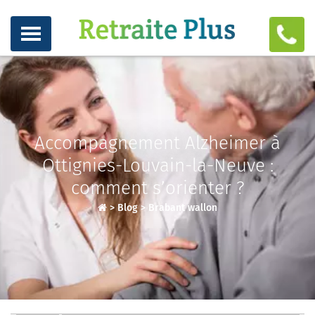
Accompagnement Alzheimer à
Ottignies-Louvain-la-Neuve :
comment s’orienter ?
>
Blog
>
Brabant wallon