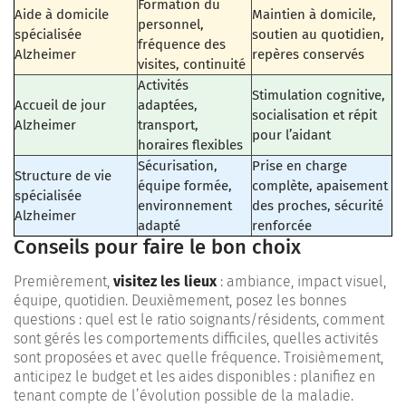
Formation du
Aide à domicile
Maintien à domicile,
personnel,
spécialisée
soutien au quotidien,
fréquence des
Alzheimer
repères conservés
visites, continuité
Activités
Stimulation cognitive,
Accueil de jour
adaptées,
socialisation et répit
Alzheimer
transport,
pour l’aidant
horaires flexibles
Sécurisation,
Prise en charge
Structure de vie
équipe formée,
complète, apaisement
spécialisée
environnement
des proches, sécurité
Alzheimer
adapté
renforcée
Conseils pour faire le bon choix
Premièrement,
visitez les lieux
: ambiance, impact visuel,
équipe, quotidien. Deuxièmement, posez les bonnes
questions : quel est le ratio soignants/résidents, comment
sont gérés les comportements difficiles, quelles activités
sont proposées et avec quelle fréquence. Troisièmement,
anticipez le budget et les aides disponibles : planifiez en
tenant compte de l’évolution possible de la maladie.