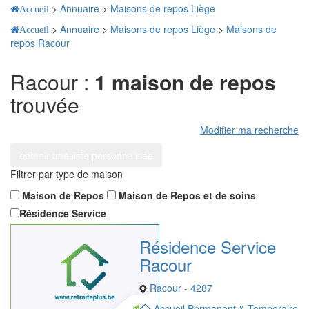
>
Annuaire
>
Maisons de repos Liège
Accueil
>
Annuaire
>
Maisons de repos Liège
>
Maisons de
Accueil
repos Racour
Racour :
1 maison de repos
trouvée
Modifier ma recherche
obtenir une liste personnalisée
Filtrer par type de maison
Maison de Repos
Maison de Repos et de soins
Résidence Service
Résidence Service
Racour
Racour - 4287
Accueil Permanent & Temporaire