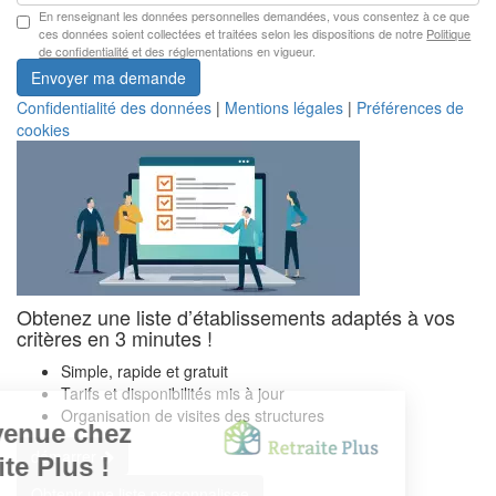
En renseignant les données personnelles demandées, vous consentez à ce que
ces données soient collectées et traitées selon les dispositions de notre
Politique
de confidentialité
et des réglementations en vigueur.
Envoyer ma demande
Confidentialité des données
|
Mentions légales
|
Préférences de
cookies
Obtenez une liste d’établissements adaptés à vos
critères en 3 minutes !
Simple, rapide et gratuit
Tarifs et disponibilités mis à jour
Organisation de visites des structures
démarrer
Obtenir une liste personnalisee