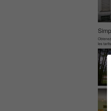
Simpl
Obtenez 
les tarif