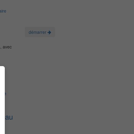
ire
démarrer
, avec
n
ire
beau