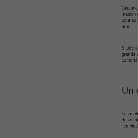
Capitale
maison d
pour son
être.
Située a
grande v
conforta
Un 
Les mais
des espa
l'emplac