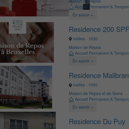
Maison de Repos
Accueil Permanent & Tempora
En savoir +
Residence 200 SP
Ixelles - 1050
Maison de Repos
Accueil Permanent & Tempora
En savoir +
Residence Malibran
Ixelles - 1050
Maison de Repos et de Soins
Accueil Permanent & Tempora
En savoir +
Residence Du Puy