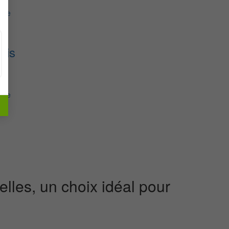
ire
ois
ire
lles, un choix idéal pour