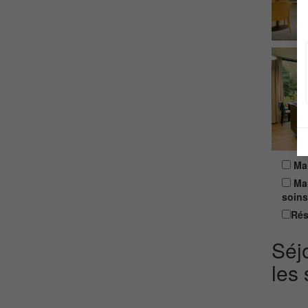
Mai
Mai
soins
Rés
Séj
les 