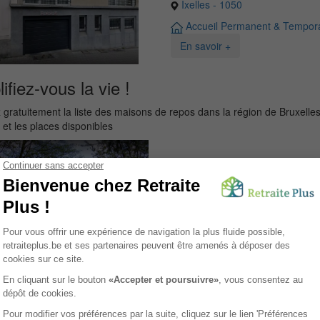
Ixelles - 1050
Accueil Permanent & Tempora
En savoir +
ifiez-vous la vie !
gratuitement la liste des maisons de repos dans la région de Bruxelles
s et les places disponibles
Stephenson Garde
Bruxelles - 1000
Maison de Repos
Accueil Permanent & Tempora
En savoir +
Residence Archam
Jette - 1090