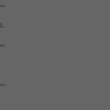
ire
RL
ire
ire