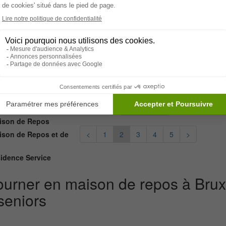
Maison de Repos et de Soins
Accueil Permanent & Tempora
En savoir +
Les Terrasses Du B
Watermael-boitsfort, - 1170
Maison de Repos
Accueil Permanent & Tempora
En savoir +
son de Repos
son de Repos et de
<
1
2
3
4
5
>
idence Service
ourner en maison de repos à Bruxe
seniors