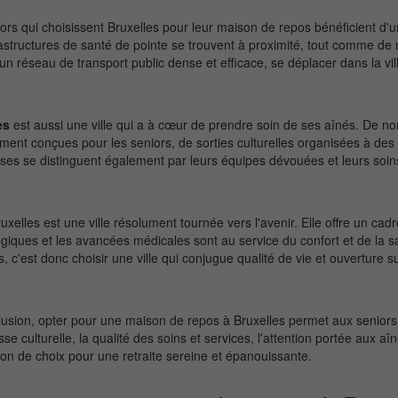
ors qui choisissent Bruxelles pour leur maison de repos bénéficient d'u
astructures de santé de pointe se trouvent à proximité, tout comme de 
un réseau de transport public dense et efficace, se déplacer dans la vi
es
est aussi une ville qui a à cœur de prendre soin de ses aînés. De nomb
ment conçues pour les seniors, de sorties culturelles organisées à des
ises se distinguent également par leurs équipes dévouées et leurs soins
ruxelles est une ville résolument tournée vers l'avenir. Elle offre un ca
giques et les avancées médicales sont au service du confort et de la 
s, c'est donc choisir une ville qui conjugue qualité de vie et ouverture 
usion, opter pour une maison de repos à Bruxelles permet aux seniors 
sse culturelle, la qualité des soins et services, l'attention portée aux aî
ion de choix pour une retraite sereine et épanouissante.