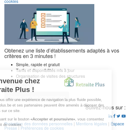
cookies
Obtenez une liste d’établissements adaptés à vos
critères en 3 minutes !
Simple, rapide et gratuit
Tarifs et disponibilités mis à jour
Organisation de visites des structures
démarrer
Obtenir une liste personnalisee
Suivez-nous sur :
Protection des données personnelles
|
Mentions légales
|
Espace
Presse
|
Préférences de cookies