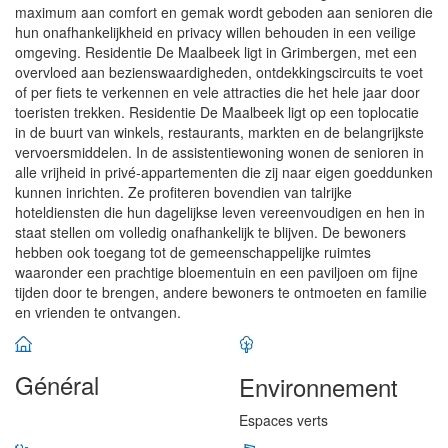
maximum aan comfort en gemak wordt geboden aan senioren die
hun onafhankelijkheid en privacy willen behouden in een veilige
omgeving. Residentie De Maalbeek ligt in Grimbergen, met een
overvloed aan bezienswaardigheden, ontdekkingscircuits te voet
of per fiets te verkennen en vele attracties die het hele jaar door
toeristen trekken. Residentie De Maalbeek ligt op een toplocatie
in de buurt van winkels, restaurants, markten en de belangrijkste
vervoersmiddelen. In de assistentiewoning wonen de senioren in
alle vrijheid in privé-appartementen die zij naar eigen goeddunken
kunnen inrichten. Ze profiteren bovendien van talrijke
hoteldiensten die hun dagelijkse leven vereenvoudigen en hen in
staat stellen om volledig onafhankelijk te blijven. De bewoners
hebben ook toegang tot de gemeenschappelijke ruimtes
waaronder een prachtige bloementuin en een paviljoen om fijne
tijden door te brengen, andere bewoners te ontmoeten en familie
en vrienden te ontvangen.
Général
Environnement
Espaces verts