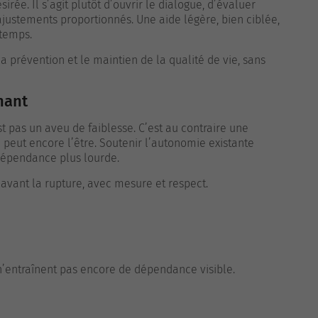
irée. Il s’agit plutôt d’ouvrir le dialogue, d’évaluer
justements proportionnés. Une aide légère, bien ciblée,
gtemps.
a prévention et le maintien de la qualité de vie, sans
nant
t pas un aveu de faiblesse. C’est au contraire une
peut encore l’être. Soutenir l’autonomie existante
dépendance plus lourde.
avant la rupture, avec mesure et respect.
ui n’entraînent pas encore de dépendance visible.