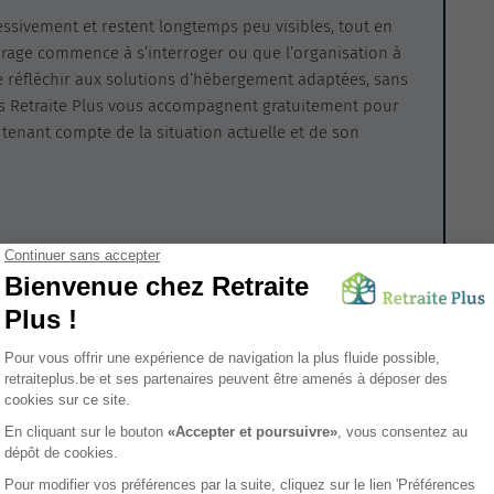
essivement et restent longtemps peu visibles, tout en
urage commence à s’interroger ou que l’organisation à
 de réfléchir aux solutions d’hébergement adaptées, sans
ers Retraite Plus vous accompagnent gratuitement pour
 tenant compte de la situation actuelle et de son
ement par un seul symptôme. Ce sont plutôt des indices
té préoccupante. Oublis fréquents, fatigue excessive,
ion des sorties sont autant de signaux faibles.