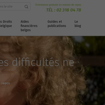
Orientation gratuite en maison de repos
TÉL :
02 318 04 78
s Droits
Aides
Guides et
Le
Belgique
financières
publications
blog
belges
s difficultés ne
e repos