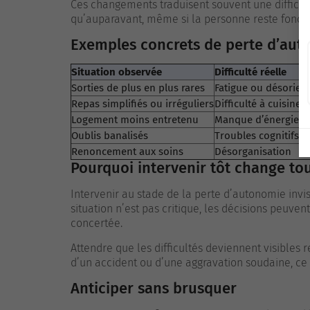
Ces changements traduisent souvent une difficu
qu’auparavant, même si la personne reste fonct
Exemples concrets de perte d’auto
Situation observée
Difficulté réelle
Sorties de plus en plus rares
Fatigue ou désorien
Repas simplifiés ou irréguliers
Difficulté à cuisiner
Logement moins entretenu
Manque d’énergie
Oublis banalisés
Troubles cognitifs 
Renoncement aux soins
Désorganisation
Pourquoi intervenir tôt change to
Intervenir au stade de la perte d’autonomie invis
situation n’est pas critique, les décisions peuven
concertée.
Attendre que les difficultés deviennent visibles r
d’un accident ou d’une aggravation soudaine, ce q
Anticiper sans brusquer