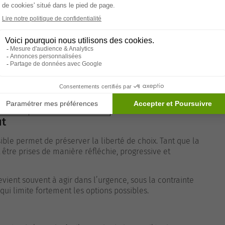
lté à maintenir le même niveau d’autonomie
ionnelle en apparence.
nomie invisible
Risque à moyen terme
tation
Isolement social
Dénutrition
Risque domestique
débutants
Erreurs dangereuses
Dégradation de la santé
ut
ible permet de préserver la liberté de choix. Tant que la
t être prises de manière réfléchie, progressive et
evient souvent à agir dans l’urgence, sous la contrainte
ui limite fortement les options possibles.