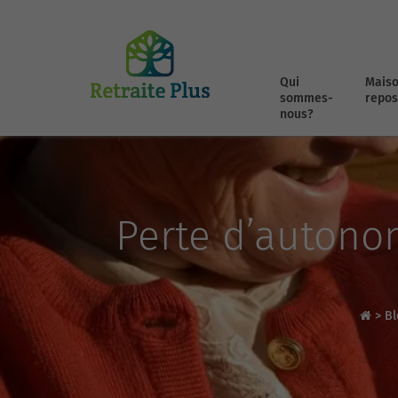
Qui
Maiso
sommes-
repos
nous?
Perte d’autonom
>
Bl