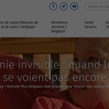
ns de repos/Maisons de
Résidence
Santé
Vo
 et de soins | Belgique
services |
Seniors
| 
Belgique
ie invisible : quand le
se voient pas encore
og
>
Retraite Plus Belgique: Aide gratuite pour trouver une maison d