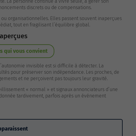
 La personne continue à vivre seule, à gérer son
 renoncements discrets ou de compensations.
s ou organisationnelles. Elles passent souvent inaperçues
at, tout en fragilisant l’équilibre global.
naperçues
s qui vous convient
autonomie invisible est si difficile à détecter. La
ultés pour préserver son indépendance. Les proches, de
ements et ne perçoivent pas toujours leur gravité.
eillissement « normal » et signaux annonciateurs d’une
est donnée tardivement, parfois après un événement
apparaissent