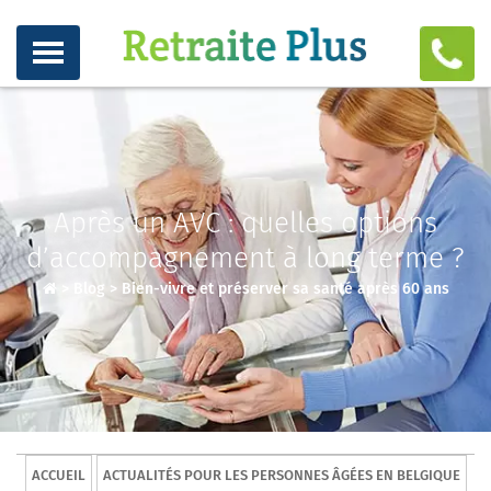
Après un AVC : quelles options
d’accompagnement à long terme ?
>
Blog
>
Bien-vivre et préserver sa santé après 60 ans
ACCUEIL
ACTUALITÉS POUR LES PERSONNES ÂGÉES EN BELGIQUE