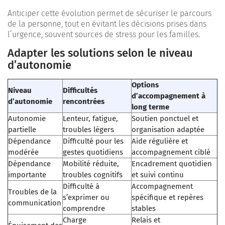
Anticiper cette évolution permet de sécuriser le parcours
de la personne, tout en évitant les décisions prises dans
l’urgence, souvent sources de stress pour les familles.
Adapter les solutions selon le niveau
d’autonomie
Options
Niveau
Difficultés
d’accompagnement à
d’autonomie
rencontrées
long terme
Autonomie
Lenteur, fatigue,
Soutien ponctuel et
partielle
troubles légers
organisation adaptée
Dépendance
Difficulté pour les
Aide régulière et
modérée
gestes quotidiens
accompagnement ciblé
Dépendance
Mobilité réduite,
Encadrement quotidien
importante
troubles cognitifs
et suivi continu
Difficulté à
Accompagnement
Troubles de la
s’exprimer ou
spécifique et repères
communication
comprendre
stables
Charge
Relais et