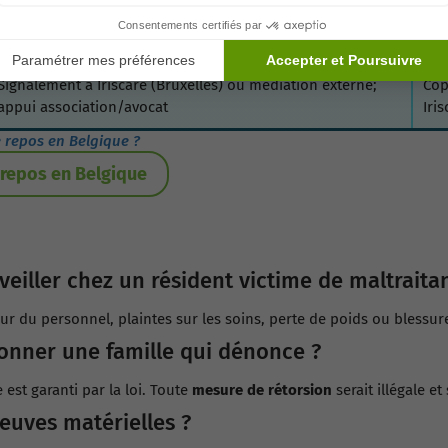
Tenir un journal des faits; demander réunion formelle avec
Chr
la direction
écr
Signalement à Iriscare (Bruxelles) ou médiation externe;
Cop
appui association/avocat
Iri
 repos en Belgique ?
 repos en Belgique
veiller chez un résident victime de maltraita
eur du personnel, plaintes sur les soins, perte de poids ou blessur
ionner une famille qui dénonce ?
est garanti par la loi. Toute
mesure de rétorsion
serait illégale e
euves matérielles ?