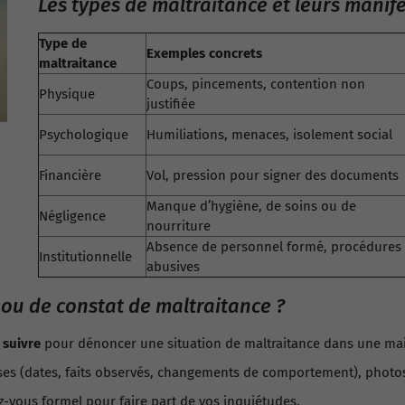
Les types de maltraitance et leurs manif
Type de
Exemples concrets
maltraitance
Coups, pincements, contention non
Physique
justifiée
Psychologique
Humiliations, menaces, isolement social
Financière
Vol, pression pour signer des documents
Manque d’hygiène, de soins ou de
Négligence
nourriture
Absence de personnel formé, procédures
Institutionnelle
abusives
ou de constat de maltraitance ?
 suivre
pour dénoncer une situation de maltraitance dans une mai
ses (dates, faits observés, changements de comportement), photos
ez-vous formel pour faire part de vos inquiétudes.