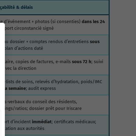
çabilité & délais
he d’événement + photos (si consenties)
dans les 24
rapport circonstancié signé
e au dossier + comptes rendus d’entretiens
sous
h
; plan d’actions daté
entaire, copies de factures, e-mails
sous 72 h
; suivi
it avec la direction
ck-lists de soins, relevés d’hydratation, poids/IMC
s la semaine
; audit express
cès-verbaux du conseil des résidents,
nnings/ratios; dossier prêt pour Iriscare
port d’incident
immédiat
; certificats médicaux;
ification aux autorités