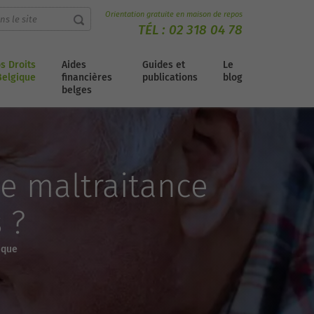
Orientation gratuite en maison de repos
TÉL :
02 318 04 78
s Droits
Aides
Guides et
Le
Belgique
financières
publications
blog
belges
de maltraitance
 ?
ique