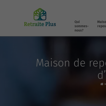
Qui
Maiso
sommes-
repos
nous?
Maison de repo
d