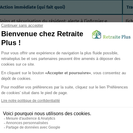
Action immédiate (qui fait quoi)
Tra
Soins et sécurisation du résident; alerte à l’infirmier·e
Fic
référent·e; information du médecin
h
; 
Entretien confidentiel avec le résident; signalement à la
Not
direction; proposition de médiation
48 
Vérifier relevés/factures; informer le représentant légal;
Inv
envisager juge de paix si nécessaire
écr
Mettre en place aides immédiates (toilette, repas,
Che
hydratation); informer cadre de santé
dan
Saisir la direction; activer médiation interne; préparer
Pro
signalement externe si échec
pla
Protéger la personne; appeler les secours/police; alerter la
Rap
direction sans délai
not