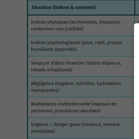
Situation (indices & contexte)
Indices physiques (ecchymoses, blessures,
contention non justifiée)
Indices psychologiques (peur, repli, propos
humiliants rapportés)
Soupçon d’abus financier (objets disparus,
retraits inhabituels)
Négligence (hygiène, nutrition, hydratation
manquantes)
Maltraitance institutionnelle (manque de
personnel, procédures abusives)
Urgence / danger grave (violence, menace
immédiate)