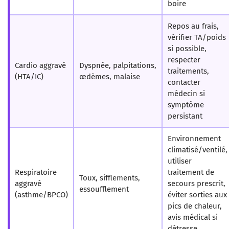
boire
Repos au frais,
vérifier TA/poids
si possible,
respecter
Cardio aggravé
Dyspnée, palpitations,
traitements,
(HTA/IC)
œdèmes, malaise
contacter
médecin si
symptôme
persistant
Environnement
climatisé/ventilé,
utiliser
Respiratoire
traitement de
Toux, sifflements,
aggravé
secours prescrit,
essoufflement
(asthme/BPCO)
éviter sorties aux
pics de chaleur,
avis médical si
détresse