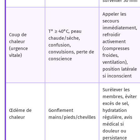
surveiller 30 min
Appeler les
secours
immédiatement,
T° ≥ 40°C, peau
Coup de
refroidir
chaude/sèche,
chaleur
activement
confusion,
(urgence
(compresses
convulsions, perte de
vitale)
froides,
conscience
ventilation),
position latérale
si inconscient
Surélever les
membres, éviter
excès de sel,
Œdème de
Gonflement
hydratation
chaleur
mains/pieds/chevilles
régulière, avis
médical si
douleur ou
persistance