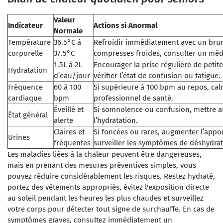
Valeur
Indicateur
Actions si Anormal
Normale
Température
36.5°C à
Refroidir immédiatement avec un bru
corporelle
37.5°C
compresses froides, consulter un méde
1.5L à 2L
Encourager la prise régulière de petite
Hydratation
d’eau/jour
vérifier l’état de confusion ou fatigue.
Fréquence
60 à 100
Si supérieure à 100 bpm au repos, cal
cardiaque
bpm
professionnel de santé.
Éveillé et
Si somnolence ou confusion, mettre au 
État général
alerte
l’hydratation.
Claires et
Si foncées ou rares, augmenter l’appo
Urines
fréquentes
surveiller les symptômes de déshydrat
Les maladies liées à la chaleur peuvent être dangereuses,
mais en prenant des mesures préventives simples, vous
pouvez réduire considérablement les risques. Restez hydraté,
portez des vêtements appropriés, évitez l'exposition directe
au soleil pendant les heures les plus chaudes et surveillez
votre corps pour détecter tout signe de surchauffe. En cas de
symptômes graves, consultez immédiatement un