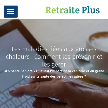
Les maladies liées aux grosses
chaleurs : Comment les prévenir et
les gérer
>
Santé Seniors
>
Quel est l'impact de la canicule et du grand
froid sur la santé des personnes âgées ?