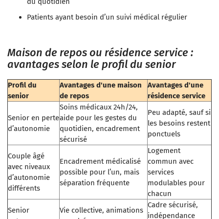
du quotidien
Patients ayant besoin d’un suivi médical régulier
Maison de repos ou résidence service :
avantages selon le profil du senior
Profil du
Avantages d'une maison
Avantages d'une
senior
de repos
résidence service
Soins médicaux 24h/24,
Peu adapté, sauf si
Senior en perte
aide pour les gestes du
les besoins restent
d’autonomie
quotidien, encadrement
ponctuels
sécurisé
Logement
Couple âgé
Encadrement médicalisé
commun avec
avec niveaux
possible pour l’un, mais
services
d’autonomie
séparation fréquente
modulables pour
différents
chacun
Cadre sécurisé,
Senior
Vie collective, animations
indépendance