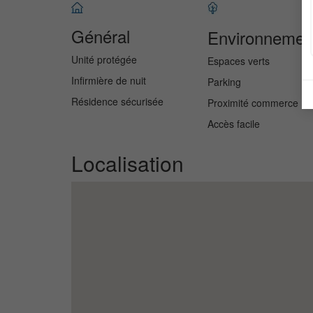
Général
Environnemen
Unité protégée
Espaces verts
Infirmière de nuit
Parking
Résidence sécurisée
Proximité commerce
Accès facile
Localisation