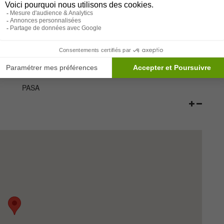
Paramédical
Services
t
Psychologue
Bibliothèque
Ergotherapie
Psychomotricien
PASA