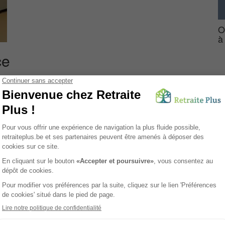
O
à
ce
sidence Service
Home Saint Jean est une oasis de tranquillité
te résidence offre un cadre exceptionnel où se mêlent histoire,
ec salle de bain privative, téléphone, internet et raccordement
e d'appel sophistiqué, permettant un suivi des soins et une
 chambre offrent même un accès direct à un splendide jardin,
n accompagnement médical de qualité grâce à la présence d'un
 ergothérapeute. Pour ceux qui le souhaitent, un office religieux
elle à la palette de services proposés.
nes âgées à la recherche d'une résidence alliant le charme d'un
rne et une offre de services médicaux complète, le tout au cœur