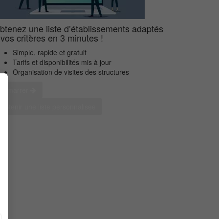
btenez une liste d’établissements adaptés
 vos critères en 3 minutes !
Simple, rapide et gratuit
Tarifs et disponibilités mis à jour
Organisation de visites des structures
démarrer
Obtenir une liste personnalisee