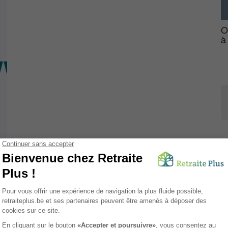
O
à
ce
 Du Parc
est une
Maison de Repos
moderne et accueillante
 seniors. Avec une capacité de 26 lits, cet établissement à taille