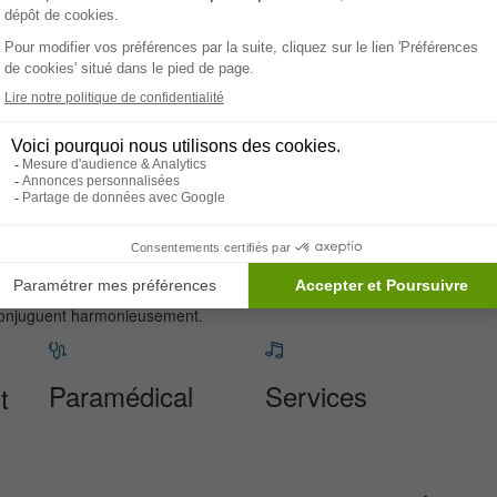
vironnement convivial pour ses résidents.
ans sa restauration de qualité. Les repas sont élaborés avec
ation équilibrée et adaptée aux besoins spécifiques de chaque
garantissant fraîcheur et saveurs authentiques. Pour répondre
s, des options de repas végétarien et halal sont également
ment s'inviter à partager un repas, créant des moments de
rir des activités de bien-être et de détente à ses résidents.
ie
et/ou
snoezelen
, permettant aux seniors de bénéficier de
re proche un environnement où le bien-être et la qualité de vie
epos
est un choix idéal pour ceux qui recherchent un lieu où les
e conjuguent harmonieusement.
Paramédical
Services
t