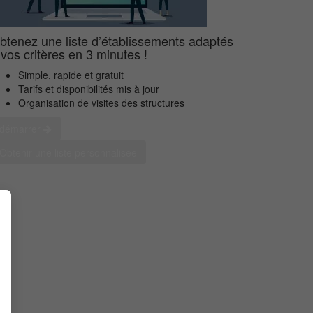
btenez une liste d’établissements adaptés
 vos critères en 3 minutes !
Simple, rapide et gratuit
Tarifs et disponibilités mis à jour
Organisation de visites des structures
démarrer
Obtenir une liste personnalisee