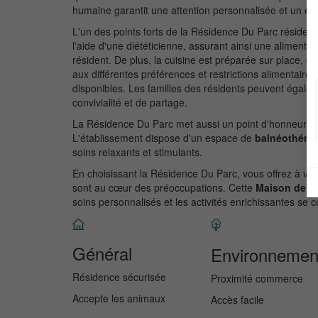
humaine garantit une attention personnalisée et un en
L'un des points forts de la Résidence Du Parc réside d
l'aide d'une diététicienne, assurant ainsi une aliment
résident. De plus, la cuisine est préparée sur place, 
aux différentes préférences et restrictions alimentaire
disponibles. Les familles des résidents peuvent égale
convivialité et de partage.
La Résidence Du Parc met aussi un point d'honneur à off
L'établissement dispose d'un espace de
balnéothérap
soins relaxants et stimulants.
En choisissant la Résidence Du Parc, vous offrez à vot
sont au cœur des préoccupations. Cette
Maison de R
soins personnalisés et les activités enrichissantes s
Général
Environnemen
Résidence sécurisée
Proximité commerce
Accepte les animaux
Accès facile