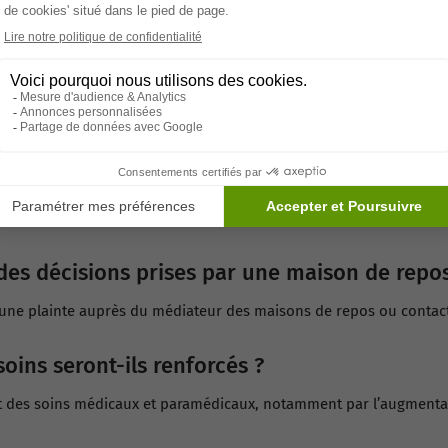
cas de non-respect des normes en maison de 
 les normes peuvent faire l’objet d’amendes, de mises en demeure,
repos est bien agréée ?
officiel de l’AVIQ, qui met régulièrement à jour la liste selon les co
t-ils augmenter avec ces nouvelles normes ?
ructure peuvent entraîner une hausse des tarifs. Toutefois, des ai
 des décisions prises par une maison de repos
 une plainte auprès du médiateur des maisons de repos ou contac
oins seront-ils renforcés ?
t des soins médicaux et paramédicaux, notamment par l’augmentati