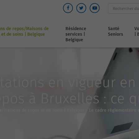
ns de repos/Maisons de
Résidence
Santé
Vo
 et de soins | Belgique
services |
Seniors
| 
Belgique
tations en vigueur en 
os à Bruxelles : ce qu
s/Maisons de repos et de soins | Belgique
>
Le cadre réglementaire 