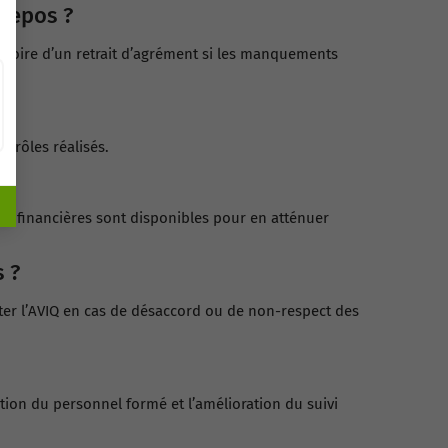
repos ?
 voire d’un retrait d’agrément si les manquements
ntrôles réalisés.
des financières sont disponibles pour en atténuer
 ?
ter l’AVIQ en cas de désaccord ou de non-respect des
on du personnel formé et l’amélioration du suivi