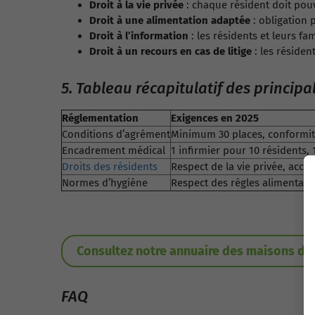
Droit à la vie privée
: chaque résident doit pouv
Droit à une alimentation adaptée
: obligation 
Droit à l’information
: les résidents et leurs fa
Droit à un recours en cas de litige
: les réside
5. Tableau récapitulatif des princi
Réglementation
Exigences en 2025
Conditions d’agrément
Minimum 30 places, conformité
Encadrement médical
1 infirmier pour 10 résidents
Droits des résidents
Respect de la vie privée, accès
Normes d’hygiène
Respect des règles alimentaire
Consultez notre annuaire des maisons de
FAQ