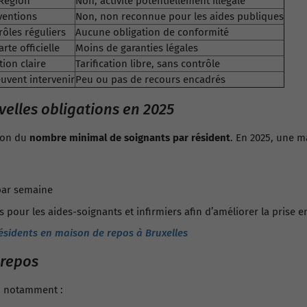
 Région
Non, activité potentiellement illégale
bventions
Non, non reconnue pour les aides publiques
ôles réguliers
Aucune obligation de conformité
te officielle
Moins de garanties légales
ion claire
Tarification libre, sans contrôle
uvent intervenir
Peu ou pas de recours encadrés
elles obligations en 2025
ion du
nombre minimal de soignants par résident
. En 2025, une m
par semaine
pour les aides-soignants et infirmiers afin d’améliorer la prise e
résidents en maison de repos à Bruxelles
 repos
5, notamment :