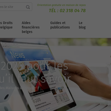
Orientation gratuite en maison de repos
TÉL :
02 318 04 78
s Droits
Aides
Guides et
Le
Belgique
financières
publications
blog
belges
2025 pour les
’il faut savoir
des Maisons de repos