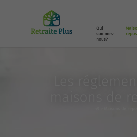
Qui
Maiso
sommes-
repos
nous?
Les réglemen
maisons de rep
>
Maisons de repo