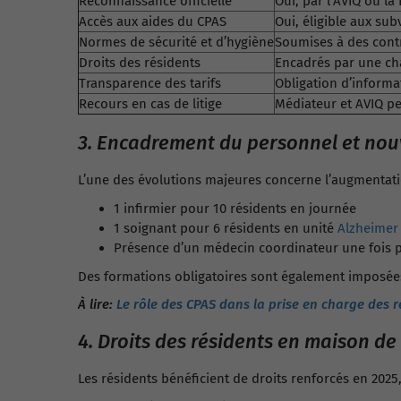
Reconnaissance officielle
Oui, par l’AVIQ ou la
Accès aux aides du CPAS
Oui, éligible aux su
Normes de sécurité et d’hygiène
Soumises à des contr
Droits des résidents
Encadrés par une char
Transparence des tarifs
Obligation d’informat
Recours en cas de litige
Médiateur et AVIQ pe
3. Encadrement du personnel et nouv
L’une des évolutions majeures concerne l’augmentat
1 infirmier pour 10 résidents en journée
1 soignant pour 6 résidents en unité
Alzheimer
Présence d’un médecin coordinateur une fois 
Des formations obligatoires sont également imposées 
À lire:
Le rôle des CPAS dans la prise en charge des 
4. Droits des résidents en maison de
Les résidents bénéficient de droits renforcés en 202