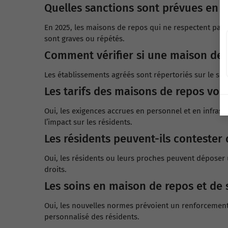
Quelles sanctions sont prévues en 
En 2025, les maisons de repos qui ne respectent pas
sont graves ou répétés.
Comment vérifier si une maison de 
Les établissements agréés sont répertoriés sur le site 
Les tarifs des maisons de repos von
Oui, les exigences accrues en personnel et en infrast
l’impact sur les résidents.
Les résidents peuvent-ils contester
Oui, les résidents ou leurs proches peuvent déposer
droits.
Les soins en maison de repos et de s
Oui, les nouvelles normes prévoient un renforcemen
personnalisé des résidents.