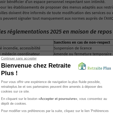
oir bénéficier d’un espace personnel respectant son intimité.
pour les établissements de proposer des menus adaptés aux restric
milles doivent être informés de toute modification des services ou d
nts peuvent signaler tout manquement aux normes auprès de l’AVIQ
pales réglementations 2025 en maison de repos
Sanctions en cas de non-respect
 incendie, accessibilité
Suspension de licence
, 1 médecin coordinateur
Amende ou fermeture temporaire
 aux soins, droit à l’information
Plainte possible auprès de l’AVIQ
s et sanitaires
Inspection sanitaire et mise en d
 repos en Belgique