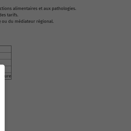
tions alimentaires et aux pathologies.
es tarifs.
 ou du médiateur régional.
emeure