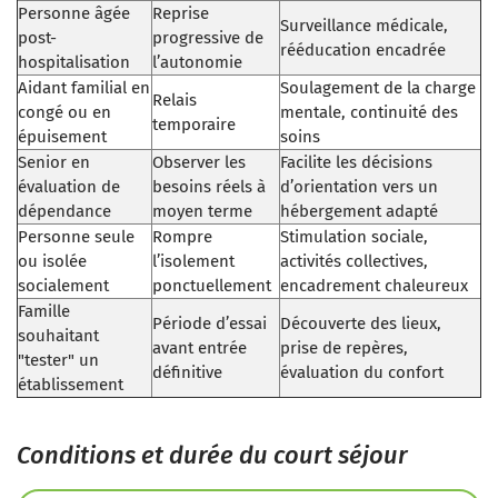
Personne âgée
Reprise
Surveillance médicale,
post-
progressive de
rééducation encadrée
hospitalisation
l’autonomie
Aidant familial en
Soulagement de la charge
Relais
congé ou en
mentale, continuité des
temporaire
épuisement
soins
Senior en
Observer les
Facilite les décisions
évaluation de
besoins réels à
d’orientation vers un
dépendance
moyen terme
hébergement adapté
Personne seule
Rompre
Stimulation sociale,
ou isolée
l’isolement
activités collectives,
socialement
ponctuellement
encadrement chaleureux
Famille
Période d’essai
Découverte des lieux,
souhaitant
avant entrée
prise de repères,
"tester" un
définitive
évaluation du confort
établissement
Conditions et durée du court séjour