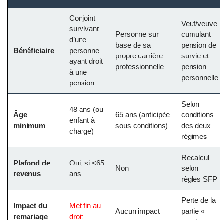
Conjoint
Veuf/veuve
survivant
Personne sur
cumulant
d’une
base de sa
pension de
Bénéficiaire
personne
propre carrière
survie et
ayant droit
professionnelle
pension
à une
personnelle
pension
Selon
48 ans (ou
Âge
65 ans (anticipée
conditions
enfant à
minimum
sous conditions)
des deux
charge)
régimes
Recalcul
Plafond de
Oui, si <65
Non
selon
revenus
ans
règles SFP
Perte de la
Impact du
Met fin au
Aucun impact
partie «
remariage
droit