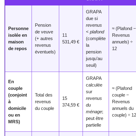
GRAPA
due si
Pension
revenus
Personne
≈ (Plafond −
de veuve
< plafond
isolée en
11
Revenus
(+ autres
(complète
maison
531,49 €
annuels) ÷
revenus
la
de repos
12
éventuels)
pension
jusqu’au
seuil)
GRAPA
En
calculée
couple
≈ (Plafond
sur
(conjoint
Total des
couple −
15
revenus
à
revenus
Revenus
374,59 €
du
domicile
du couple
annuels du
ménage
;
ou en
couple) ÷ 1
peut être
MRS)
partielle