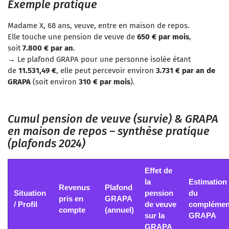
Exemple pratique
Madame X, 68 ans, veuve, entre en maison de repos.
Elle touche une pension de veuve de
650 € par mois
,
soit
7.800 € par an
.
→ Le plafond GRAPA pour une personne isolée étant
de
11.531,49 €
, elle peut percevoir environ
3.731 € par an de
GRAPA
(soit environ
310 € par mois
).
Cumul pension de veuve (survie) & GRAPA
en maison de repos – synthèse pratique
(plafonds 2024)
Effet de
la
Estimation
Revenus
Plafond
Situation
pension
du
pris en
GRAPA
/ Profil
de veuve
complémen
compte
(annuel)
sur la
GRAPA
GRAPA