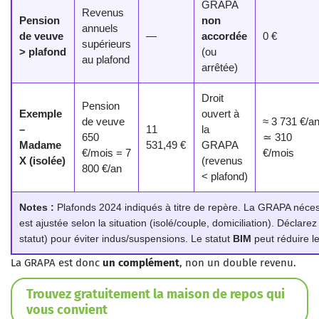
GRAPA
Revenus
Pension
non
annuels
de veuve
—
accordée
0 €
supérieurs
> plafond
(ou
au plafond
arrêtée)
Droit
Pension
Exemple
ouvert à
de veuve
≈ 3 731 €/a
–
11
la
650
≃ 310
Madame
531,49 €
GRAPA
€/mois = 7
€/mois
X (isolée)
(revenus
800 €/an
< plafond)
Notes :
Plafonds 2024 indiqués à titre de repère. La GRAPA néce
est ajustée selon la situation (isolé/couple, domiciliation). Déclar
statut) pour éviter indus/suspensions. Le statut
BIM
peut réduire l
La GRAPA est donc
un complément
, non un double revenu.
Trouvez gratuitement la maison de repos qui
vous convient