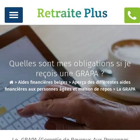
Quelles sont mes obligations si je
reçois une GRAPA ?
>
Aides financières belges
>
Aperçu des différentes aides
financières aux personnes âgées et maison de repos
>
La GRAPA