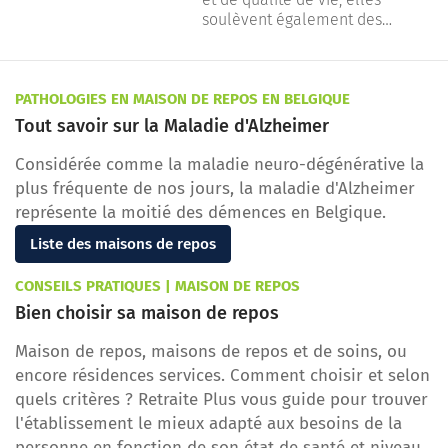
déplacement doux. Ces
soulèvent également des
changements, souvent portés
questions importantes pour les
par des politiques ambitieuses
seniors, dont les habitudes et
comme le plan
les besoins en matière de
Good Move
,
PATHOLOGIES EN MAISON DE REPOS EN BELGIQUE
redessinent le paysage urbain.
mobilité diffèrent sensiblement
du reste de la population.
Tout savoir sur la Maladie d'Alzheimer
Considérée comme la maladie neuro-dégénérative la
plus fréquente de nos jours, la maladie d'Alzheimer
représente la moitié des démences en Belgique.
Liste des maisons de repos
CONSEILS PRATIQUES | MAISON DE REPOS
Bien choisir sa maison de repos
Maison de repos, maisons de repos et de soins, ou
encore résidences services. Comment choisir et selon
quels critères ? Retraite Plus vous guide pour trouver
l'établissement le mieux adapté aux besoins de la
personne en fonction de son état de santé et niveau