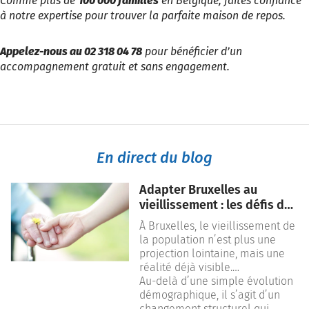
Comme plus de
100 000 familles
en Belgique, faites confiance
à notre expertise pour trouver la parfaite maison de repos.
Appelez-nous au 02 318 04 78
pour bénéficier d’un
accompagnement gratuit et sans engagement.
En direct du blog
Adapter Bruxelles au
vieillissement : les défis des
prochaines années
À
Bruxelles
, le vieillissement de
la population n’est plus une
projection lointaine, mais une
réalité déjà visible.
L’augmentation du nombre de
Au-delà d’une simple évolution
personnes âgées transforme
démographique, il s’agit d’un
progressivement les besoins
changement structurel qui