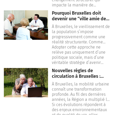
urbains et sociaux, imposant
impacte la manière de
une adaptation profonde des
concevoir la ville, de penser la
Pourquoi Bruxelles doit
infrastructures, des services et
solidarité et d’organiser le
devenir une “ville amie des
des politiques publiques.
quotidien.
seniors”
Inspirée par les
À
Bruxelles
, le vieillissement de
recommandations de
la population s’impose
l’
Organisation mondiale de la
progressivement comme une
santé
, cette transition vers une
réalité structurante. Comme
ville plus inclusive devient un
dans de nombreuses grandes
Adopter cette approche ne
enjeu central pour les années à
métropoles européennes, la
relève pas uniquement d’une
venir.
proportion de personnes âgées
politique sociale, mais d’une
augmente, posant de nouveaux
véritable stratégie d’avenir
défis en matière d’urbanisme,
visant à améliorer la qualité de
Nouvelles règles de
de mobilité, de santé et de
vie de l’ensemble des citoyens.
circulation à Bruxelles :
cohésion sociale. Dans ce
impact pour les seniors
contexte, le concept de “ville
À
Bruxelles
, la mobilité urbaine
amie des seniors”, promu
connaît une transformation
notamment par l’
Organisation
profonde. Au fil des dernières
mondiale de la santé
, apparaît
années, la Région a multiplié les
comme un modèle
initiatives pour apaiser la
Si ces évolutions répondent à
incontournable pour construire
circulation, réduire la pollution
des enjeux environnementaux
une ville inclusive et durable.
et favoriser les modes de
et de qualité de vie, elles