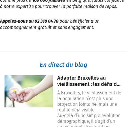
Comme plus de
100 000 familles
en Belgique, faites confiance
à notre expertise pour trouver la parfaite maison de repos.
Appelez-nous au 02 318 04 78
pour bénéficier d’un
accompagnement gratuit et sans engagement.
En direct du blog
Adapter Bruxelles au
vieillissement : les défis des
prochaines années
À
Bruxelles
, le vieillissement de
la population n’est plus une
projection lointaine, mais une
réalité déjà visible.
L’augmentation du nombre de
Au-delà d’une simple évolution
personnes âgées transforme
démographique, il s’agit d’un
progressivement les besoins
changement structurel qui