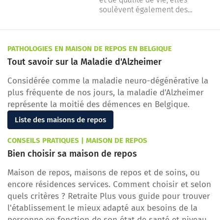
déplacement doux. Ces
soulèvent également des
changements, souvent portés
questions importantes pour les
par des politiques ambitieuses
seniors, dont les habitudes et
comme le plan
les besoins en matière de
Good Move
,
PATHOLOGIES EN MAISON DE REPOS EN BELGIQUE
redessinent le paysage urbain.
mobilité diffèrent sensiblement
du reste de la population.
Tout savoir sur la Maladie d'Alzheimer
Considérée comme la maladie neuro-dégénérative la
plus fréquente de nos jours, la maladie d'Alzheimer
représente la moitié des démences en Belgique.
Liste des maisons de repos
CONSEILS PRATIQUES | MAISON DE REPOS
Bien choisir sa maison de repos
Maison de repos, maisons de repos et de soins, ou
encore résidences services. Comment choisir et selon
quels critères ? Retraite Plus vous guide pour trouver
l'établissement le mieux adapté aux besoins de la
personne en fonction de son état de santé et niveau