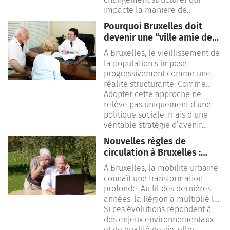
urbains et sociaux, imposant
impacte la manière de
une adaptation profonde des
concevoir la ville, de penser la
Pourquoi Bruxelles doit
infrastructures, des services et
solidarité et d’organiser le
devenir une “ville amie des
des politiques publiques.
quotidien.
seniors”
Inspirée par les
À
Bruxelles
, le vieillissement de
recommandations de
la population s’impose
l’
Organisation mondiale de la
progressivement comme une
santé
, cette transition vers une
réalité structurante. Comme
ville plus inclusive devient un
dans de nombreuses grandes
Adopter cette approche ne
enjeu central pour les années à
métropoles européennes, la
relève pas uniquement d’une
venir.
proportion de personnes âgées
politique sociale, mais d’une
augmente, posant de nouveaux
véritable stratégie d’avenir
défis en matière d’urbanisme,
visant à améliorer la qualité de
Nouvelles règles de
de mobilité, de santé et de
vie de l’ensemble des citoyens.
circulation à Bruxelles :
cohésion sociale. Dans ce
impact pour les seniors
contexte, le concept de “ville
À
Bruxelles
, la mobilité urbaine
amie des seniors”, promu
connaît une transformation
notamment par l’
Organisation
profonde. Au fil des dernières
mondiale de la santé
, apparaît
années, la Région a multiplié les
comme un modèle
initiatives pour apaiser la
Si ces évolutions répondent à
incontournable pour construire
circulation, réduire la pollution
des enjeux environnementaux
une ville inclusive et durable.
et favoriser les modes de
et de qualité de vie, elles